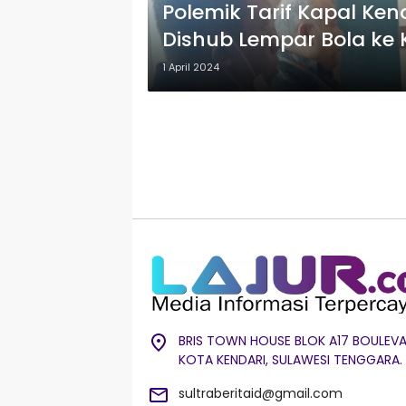
Polemik Tarif Kapal Ke
Dishub Lempar Bola ke
Aneh’
1 April 2024
BRIS TOWN HOUSE BLOK A17 BOULEVA
KOTA KENDARI, SULAWESI TENGGARA.
sultraberitaid@gmail.com