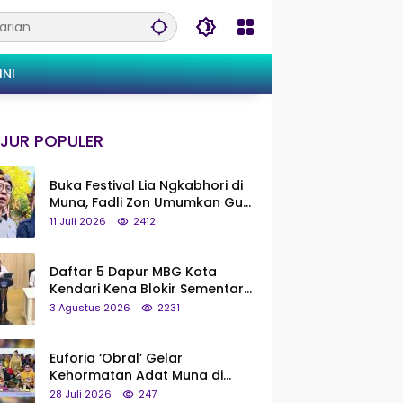
INI
JUR POPULER
Buka Festival Lia Ngkabhori di
Muna, Fadli Zon Umumkan Gua
Metanduno Segera Naik Status
11 Juli 2026
2412
Jadi Cagar Budaya Nasional
Daftar 5 Dapur MBG Kota
Kendari Kena Blokir Sementara
dari Pusat
3 Agustus 2026
2231
Euforia ‘Obral’ Gelar
Kehormatan Adat Muna di
Silaturahmi KKMM, Ridwan Bae:
28 Juli 2026
247