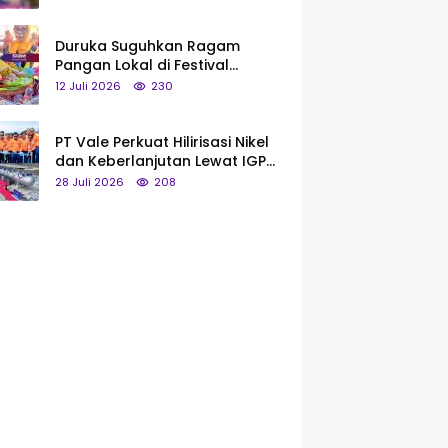
Saya Bukan Tipe Begitu, Belum
Pantas!
Duruka Suguhkan Ragam
Pangan Lokal di Festival
Liangkobhori, Dari Umbi Rebus
12 Juli 2026
230
hingga Tumpeng Beras Muna
PT Vale Perkuat Hilirisasi Nikel
dan Keberlanjutan Lewat IGP
Morowali
28 Juli 2026
208