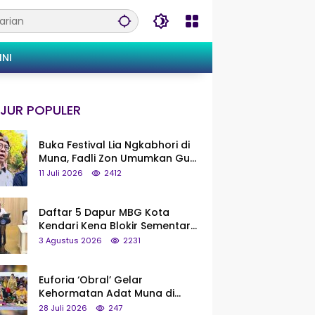
INI
JUR POPULER
Buka Festival Lia Ngkabhori di
Muna, Fadli Zon Umumkan Gua
Metanduno Segera Naik Status
11 Juli 2026
2412
Jadi Cagar Budaya Nasional
Daftar 5 Dapur MBG Kota
Kendari Kena Blokir Sementara
dari Pusat
3 Agustus 2026
2231
Euforia ‘Obral’ Gelar
Kehormatan Adat Muna di
Silaturahmi KKMM, Ridwan Bae:
28 Juli 2026
247