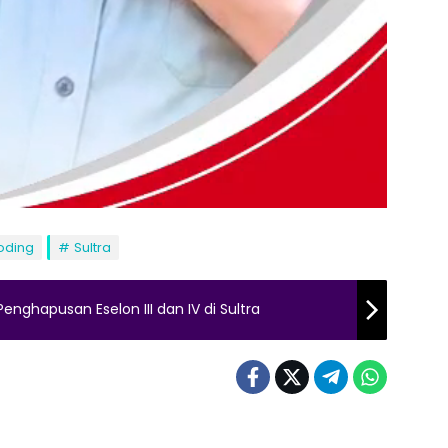
oding
Sultra
nghapusan Eselon III dan IV di Sultra