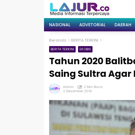
Langsung
ke
konten
NASIONAL
ADVETORIAL
DAERAH
Beranda
BERITA TERKINI
BERITA TERKINI
EKOBIS
Tahun 2020 Balit
Saing Sultra Agar 
Admin
2 Min Baca
2 Desember 2019