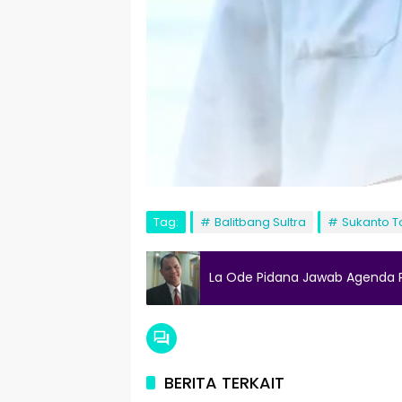
Tag:
Balitbang Sultra
Sukanto T
La Ode Pidana Jawab Agenda Pe
BERITA TERKAIT