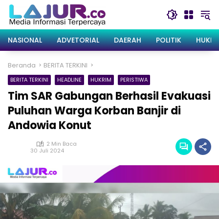
Langsung
ke
konten
NASIONAL
ADVETORIAL
DAERAH
POLITIK
HUKRI
Beranda
BERITA TERKINI
BERITA TERKINI
HEADLINE
HUKRIM
PERISTIWA
Tim SAR Gabungan Berhasil Evakuasi
Puluhan Warga Korban Banjir di
Andowia Konut
2 Min Baca
30 Juli 2024