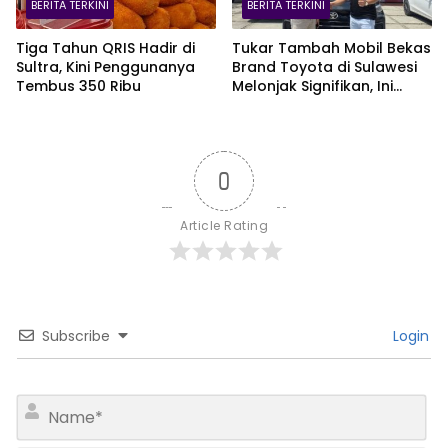
BERITA TERKINI
BERITA TERKINI
Tiga Tahun QRIS Hadir di
Tukar Tambah Mobil Bekas
Sultra, Kini Penggunanya
Brand Toyota di Sulawesi
Tembus 350 Ribu
Melonjak Signifikan, Ini
Varian Mobil Paling Laris!
0
Article Rating
Subscribe
Login
N
a
m