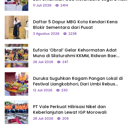
Status Jadi Cagar Budaya Nasional
11 Juli 2026
2414
Daftar 5 Dapur MBG Kota Kendari Kena
Blokir Sementara dari Pusat
3 Agustus 2026
2238
Euforia ‘Obral’ Gelar Kehormatan Adat
Muna di Silaturahmi KKMM, Ridwan Bae:
Saya Bukan Tipe Begitu, Belum Pantas!
28 Juli 2026
247
Duruka Suguhkan Ragam Pangan Lokal di
Festival Liangkobhori, Dari Umbi Rebus
hingga Tumpeng Beras Muna
12 Juli 2026
230
PT Vale Perkuat Hilirisasi Nikel dan
Keberlanjutan Lewat IGP Morowali
28 Juli 2026
209