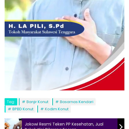
Tag:
Banjir Konut
Basarnas Kendari
BPBD Konut
Kodim Konut
Jokowi Resmi Teken PP Kesehatan, Jual