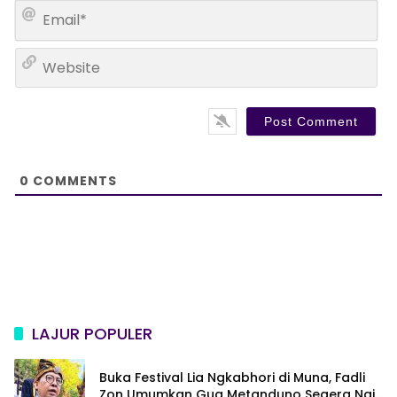
E
e
m
*
a
W
i
e
l
b
*
s
i
t
e
0
COMMENTS
LAJUR POPULER
Buka Festival Lia Ngkabhori di Muna, Fadli
Zon Umumkan Gua Metanduno Segera Naik