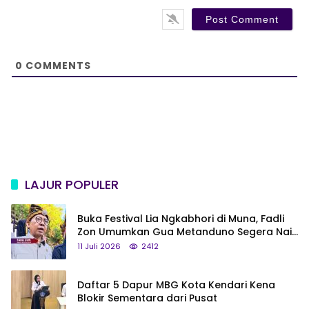
*
s
i
t
e
0
COMMENTS
LAJUR POPULER
Buka Festival Lia Ngkabhori di Muna, Fadli
Zon Umumkan Gua Metanduno Segera Naik
Status Jadi Cagar Budaya Nasional
11 Juli 2026
2412
Daftar 5 Dapur MBG Kota Kendari Kena
Blokir Sementara dari Pusat