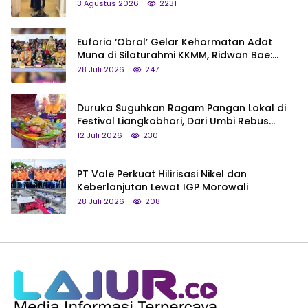
3 Agustus 2026
2231
Euforia ‘Obral’ Gelar Kehormatan Adat
Muna di Silaturahmi KKMM, Ridwan Bae:
Saya Bukan Tipe Begitu, Belum Pantas!
28 Juli 2026
247
Duruka Suguhkan Ragam Pangan Lokal di
Festival Liangkobhori, Dari Umbi Rebus
hingga Tumpeng Beras Muna
12 Juli 2026
230
PT Vale Perkuat Hilirisasi Nikel dan
Keberlanjutan Lewat IGP Morowali
28 Juli 2026
208