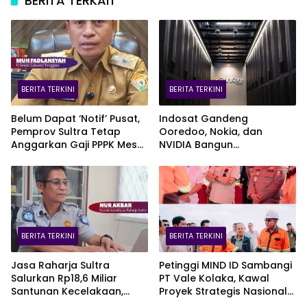
BERITA TERKAIT
BERITA TERKINI
BERITA TERKINI
Belum Dapat ‘Notif’ Pusat,
Indosat Gandeng
Pemprov Sultra Tetap
Ooredoo, Nokia, dan
Anggarkan Gaji PPPK Meski
NVIDIA Bangun
Fiskal Megap-Megap
Infrastruktur AI Terbesar di
Asia Tenggara Lewat
Zankore
BERITA TERKINI
BERITA TERKINI
Jasa Raharja Sultra
Petinggi MIND ID Sambangi
Salurkan Rp18,6 Miliar
PT Vale Kolaka, Kawal
Santunan Kecelakaan,
Proyek Strategis Nasional
Pelajar Jadi Korban
Blok Pomalaa