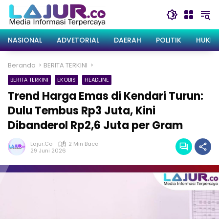
Langsung
ke
konten
NASIONAL
ADVETORIAL
DAERAH
POLITIK
HUKRI
Beranda
BERITA TERKINI
BERITA TERKINI
EKOBIS
HEADLINE
Trend Harga Emas di Kendari Turun:
Dulu Tembus Rp3 Juta, Kini
Dibanderol Rp2,6 Juta per Gram
Lajur.co
2 Min Baca
29 Juni 2026