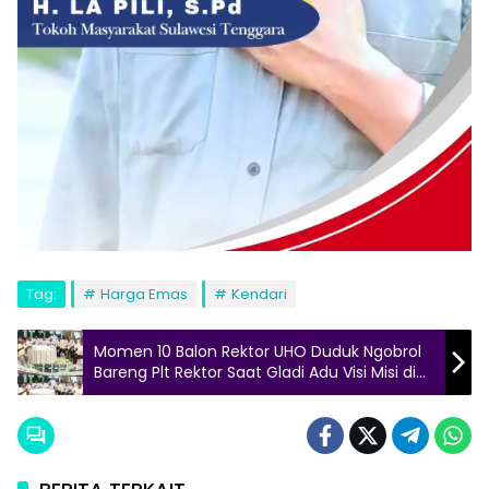
Tag:
Harga Emas
Kendari
Momen 10 Balon Rektor UHO Duduk Ngobrol
Bareng Plt Rektor Saat Gladi Adu Visi Misi di
Aula Mokodompit