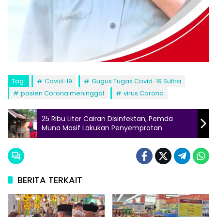
Tag:
Covid-19
Gugus Tugas Covid-19 Sultra
pasien Corona meninggal
virus Corona
25 Ribu Liter Cairan Disinfektan, Pemda
Muna Masif Lakukan Penyemprotan
BERITA TERKAIT