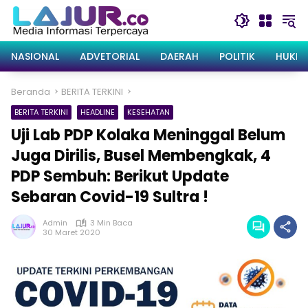
Langsung
ke
konten
NASIONAL
ADVETORIAL
DAERAH
POLITIK
HUKRI
Beranda
BERITA TERKINI
BERITA TERKINI
HEADLINE
KESEHATAN
Uji Lab PDP Kolaka Meninggal Belum
Juga Dirilis, Busel Membengkak, 4
PDP Sembuh: Berikut Update
Sebaran Covid-19 Sultra !
Admin
3 Min Baca
30 Maret 2020