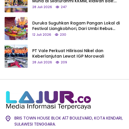
Muna di Silaturahmi KKMM, Ridwan Bae:
Saya Bukan Tipe Begitu, Belum Pantas!
28 Juli 2026
247
Duruka Suguhkan Ragam Pangan Lokal di
Festival Liangkobhori, Dari Umbi Rebus
hingga Tumpeng Beras Muna
12 Juli 2026
230
PT Vale Perkuat Hilirisasi Nikel dan
Keberlanjutan Lewat IGP Morowali
28 Juli 2026
209
BRIS TOWN HOUSE BLOK A17 BOULEVARD, KOTA KENDARI,
SULAWESI TENGGARA.