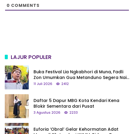
e
0
COMMENTS
LAJUR POPULER
Buka Festival Lia Ngkabhori di Muna, Fadli
Zon Umumkan Gua Metanduno Segera Naik
Status Jadi Cagar Budaya Nasional
11 Juli 2026
2412
Daftar 5 Dapur MBG Kota Kendari Kena
Blokir Sementara dari Pusat
3 Agustus 2026
2233
Euforia ‘Obral’ Gelar Kehormatan Adat