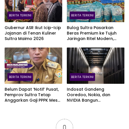
BERITA TERKINI
BERITA TERKINI
Gubernur ASR Ikut Icip-Icip
Bulog Sultra Pasarkan
Jajanan di Tenan Kuliner
Beras Premium ke Tujuh
Sultra Maimo 2026
Jaringan Ritel Modern,
Merek Anoa Sultra Paling
Diminati
BERITA TERKINI
BERITA TERKINI
Belum Dapat ‘Notif’ Pusat,
Indosat Gandeng
Pemprov Sultra Tetap
Ooredoo, Nokia, dan
Anggarkan Gaji PPPK Meski
NVIDIA Bangun
Fiskal Megap-Megap
Infrastruktur AI Terbesar di
Asia Tenggara Lewat
Zankore
0