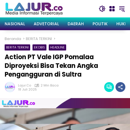
Langsung
ke
konten
NASIONAL
ADVETORIAL
DAERAH
POLITIK
HUKRI
Beranda
BERITA TERKINI
BERITA TERKINI
EKOBIS
HEADLINE
Action PT Vale IGP Pomalaa
Diproyeksi Bisa Tekan Angka
Pengangguran di Sultra
Lajur.co
2 Min Baca
18 Juli 2025