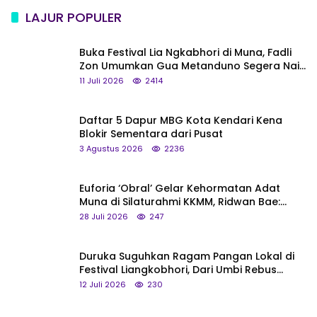
LAJUR POPULER
Buka Festival Lia Ngkabhori di Muna, Fadli
Zon Umumkan Gua Metanduno Segera Naik
Status Jadi Cagar Budaya Nasional
11 Juli 2026
2414
Daftar 5 Dapur MBG Kota Kendari Kena
Blokir Sementara dari Pusat
3 Agustus 2026
2236
Euforia ‘Obral’ Gelar Kehormatan Adat
Muna di Silaturahmi KKMM, Ridwan Bae:
Saya Bukan Tipe Begitu, Belum Pantas!
28 Juli 2026
247
Duruka Suguhkan Ragam Pangan Lokal di
Festival Liangkobhori, Dari Umbi Rebus
hingga Tumpeng Beras Muna
12 Juli 2026
230