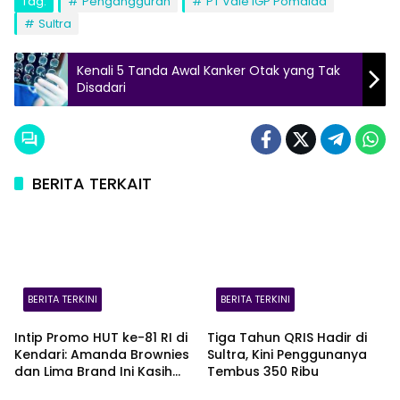
Tag:
Pengangguran
PT Vale IGP Pomalaa
Sultra
Kenali 5 Tanda Awal Kanker Otak yang Tak
Disadari
BERITA TERKAIT
BERITA TERKINI
BERITA TERKINI
Intip Promo HUT ke-81 RI di
Tiga Tahun QRIS Hadir di
Kendari: Amanda Brownies
Sultra, Kini Penggunanya
dan Lima Brand Ini Kasih
Tembus 350 Ribu
Diskon Gede!