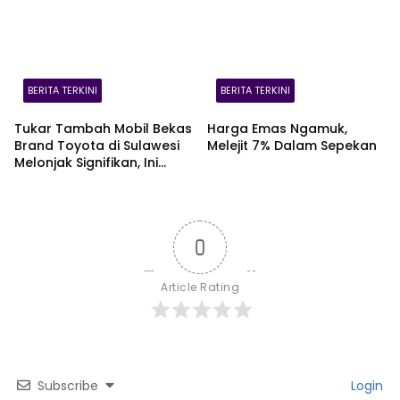
BERITA TERKINI
BERITA TERKINI
Tukar Tambah Mobil Bekas
Harga Emas Ngamuk,
Brand Toyota di Sulawesi
Melejit 7% Dalam Sepekan
Melonjak Signifikan, Ini
Varian Mobil Paling Laris!
0
Article Rating
Subscribe
Login