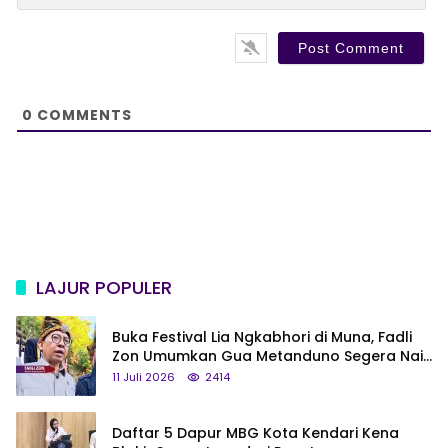
l
b
*
s
i
t
e
0
COMMENTS
LAJUR POPULER
Buka Festival Lia Ngkabhori di Muna, Fadli
Zon Umumkan Gua Metanduno Segera Naik
Status Jadi Cagar Budaya Nasional
11 Juli 2026
2414
Daftar 5 Dapur MBG Kota Kendari Kena