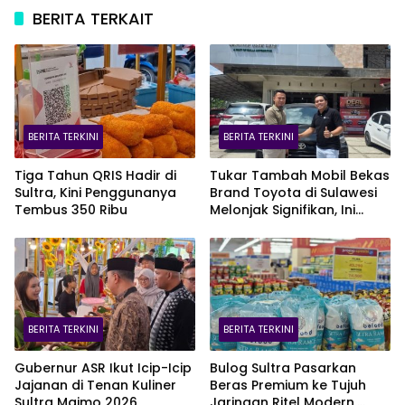
BERITA TERKAIT
BERITA TERKINI
BERITA TERKINI
Tiga Tahun QRIS Hadir di
Tukar Tambah Mobil Bekas
Sultra, Kini Penggunanya
Brand Toyota di Sulawesi
Tembus 350 Ribu
Melonjak Signifikan, Ini
Varian Mobil Paling Laris!
BERITA TERKINI
BERITA TERKINI
Gubernur ASR Ikut Icip-Icip
Bulog Sultra Pasarkan
Jajanan di Tenan Kuliner
Beras Premium ke Tujuh
Sultra Maimo 2026
Jaringan Ritel Modern,