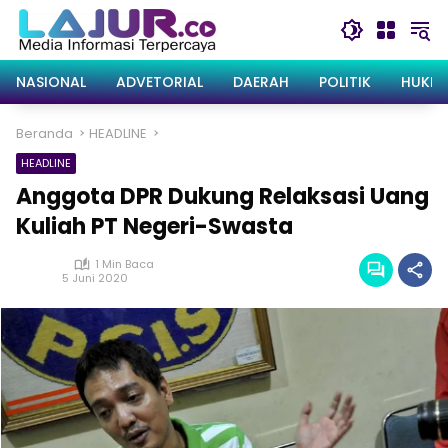
Langsung
ke
konten
NASIONAL
ADVETORIAL
DAERAH
POLITIK
HUKRI
Beranda
HEADLINE
HEADLINE
Anggota DPR Dukung Relaksasi Uang
Kuliah PT Negeri-Swasta
1 Min Baca
5 Juni 2020