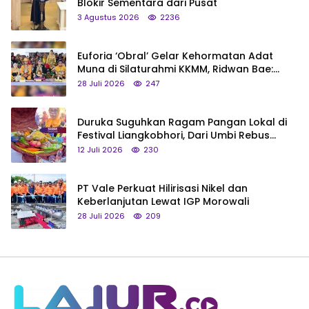
Blokir Sementara dari Pusat
3 Agustus 2026
2236
Euforia ‘Obral’ Gelar Kehormatan Adat
Muna di Silaturahmi KKMM, Ridwan Bae:
Saya Bukan Tipe Begitu, Belum Pantas!
28 Juli 2026
247
Duruka Suguhkan Ragam Pangan Lokal di
Festival Liangkobhori, Dari Umbi Rebus
hingga Tumpeng Beras Muna
12 Juli 2026
230
PT Vale Perkuat Hilirisasi Nikel dan
Keberlanjutan Lewat IGP Morowali
28 Juli 2026
209