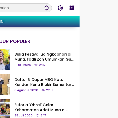
INI
JUR POPULER
Buka Festival Lia Ngkabhori di
Muna, Fadli Zon Umumkan Gua
Metanduno Segera Naik Status
11 Juli 2026
2412
Jadi Cagar Budaya Nasional
Daftar 5 Dapur MBG Kota
Kendari Kena Blokir Sementara
dari Pusat
3 Agustus 2026
2231
Euforia ‘Obral’ Gelar
Kehormatan Adat Muna di
Silaturahmi KKMM, Ridwan Bae:
28 Juli 2026
247