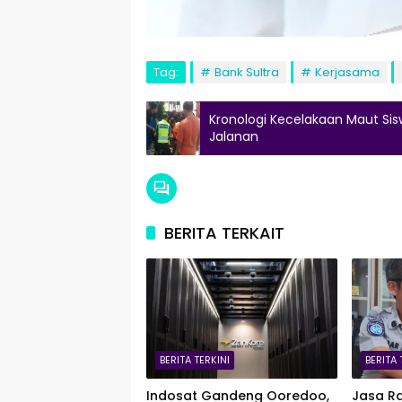
Tag:
Bank Sultra
Kerjasama
Kronologi Kecelakaan Maut Sis
Jalanan
BERITA TERKAIT
BERITA TERKINI
BERITA 
Indosat Gandeng Ooredoo,
Jasa Ra