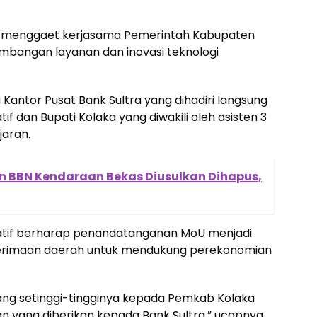
ali menggaet kerjasama Pemerintah Kabupaten
mbangan layanan dan inovasi teknologi
antor Pusat Bank Sultra yang dihadiri langsung
if dan Bupati Kolaka yang diwakili oleh asisten 3
jaran.
an BBN Kendaraan Bekas Diusulkan Dihapus,
 Latif berharap penandatanganan MoU menjadi
enerimaan daerah untuk mendukung perekonomian
ng setinggi-tingginya kepada Pemkab Kolaka
n yang diberikan kepada Bank Sultra,” ucapnya.