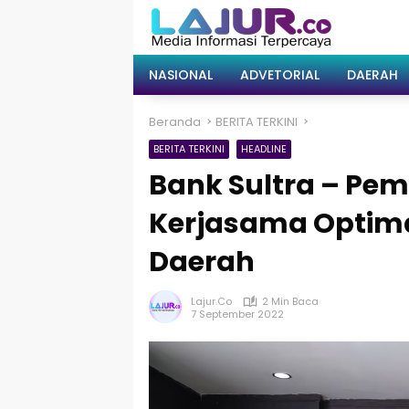
Langsung
ke
konten
NASIONAL
ADVETORIAL
DAERAH
Beranda
BERITA TERKINI
BERITA TERKINI
HEADLINE
Bank Sultra – Pe
Kerjasama Optim
Daerah
Lajur.co
2 Min Baca
7 September 2022