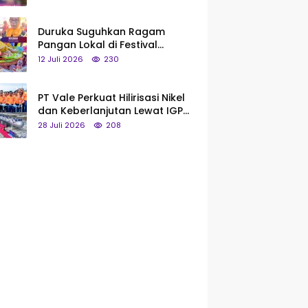
Saya Bukan Tipe Begitu, Belum
Pantas!
Duruka Suguhkan Ragam
Pangan Lokal di Festival
Liangkobhori, Dari Umbi Rebus
12 Juli 2026
230
hingga Tumpeng Beras Muna
PT Vale Perkuat Hilirisasi Nikel
dan Keberlanjutan Lewat IGP
Morowali
28 Juli 2026
208