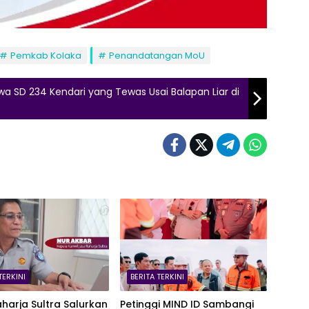
Pemkab Kolaka
Penandatangan MoU
wa SD 234 Kendari yang Tewas Usai Balapan Liar di
TERKINI
BERITA TERKINI
harja Sultra Salurkan
Petinggi MIND ID Sambangi