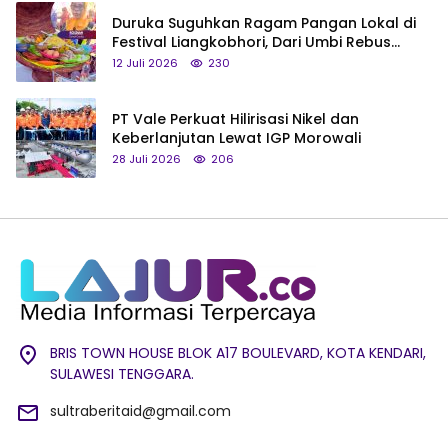
Duruka Suguhkan Ragam Pangan Lokal di
Festival Liangkobhori, Dari Umbi Rebus
hingga Tumpeng Beras Muna
12 Juli 2026
230
PT Vale Perkuat Hilirisasi Nikel dan
Keberlanjutan Lewat IGP Morowali
28 Juli 2026
206
BRIS TOWN HOUSE BLOK A17 BOULEVARD, KOTA KENDARI,
SULAWESI TENGGARA.
sultraberitaid@gmail.com