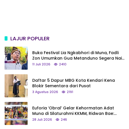
LAJUR POPULER
Buka Festival Lia Ngkabhori di Muna, Fadli
Zon Umumkan Gua Metanduno Segera Naik
Status Jadi Cagar Budaya Nasional
11 Juli 2026
2410
Daftar 5 Dapur MBG Kota Kendari Kena
Blokir Sementara dari Pusat
3 Agustus 2026
2191
Euforia ‘Obral’ Gelar Kehormatan Adat
Muna di Silaturahmi KKMM, Ridwan Bae:
Saya Bukan Tipe Begitu, Belum Pantas!
28 Juli 2026
246