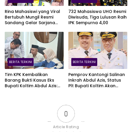
Rina Mahasiswi yang Viral
732 Mahasiswa UHO Resmi
Bertubuh Mungil Resmi
Diwisuda, Tiga Lulusan Raih
Sandang Gelar Sarjana
IPK Sempurna 4,00
UHO, Kini Target Kejar S2
BERITA TERKINI
BERITA TERKINI
Tim KPK Kembalikan
Pemprov Kantongi Salinan
Barang Bukti Kasus Eks
Inkrah Abdul Azis, Status
Bupati Koltim Abdul Azis:
Plt Bupati Koltim Akan
Dua Boks Plus Satu Koper,
Didefinitifkan
Ada iPhone 16 Pro Max
0
Article Rating