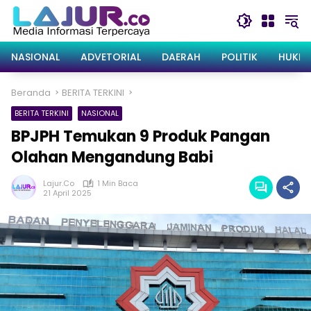
Langsung
ke
konten
NASIONAL
ADVETORIAL
DAERAH
POLITIK
HUKRI
Beranda
BERITA TERKINI
BERITA TERKINI
NASIONAL
BPJPH Temukan 9 Produk Pangan
Olahan Mengandung Babi
Lajur.co
1 Min Baca
21 April 2025