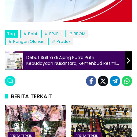
Tag:
Babi
BPJPH
BPOM
Pangan Olahan
Produk
Debut Sultra di Ajang Putra Putri
Kebudayaan Nusantara, Kemenbud Resmi
Buka Seleksi Regional
BERITA TERKAIT
BERITA TERKINI
BERITA TERKINI