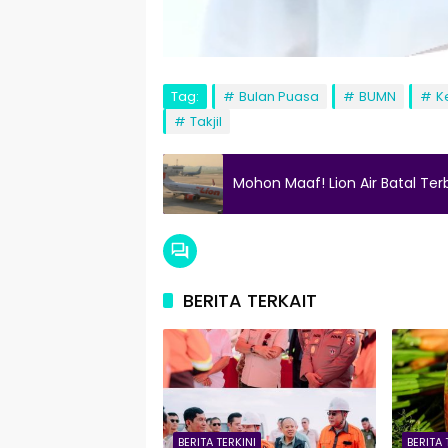
Tag:
Bulan Puasa
BUMN
K
Takjil
Mohon Maaf! Lion Air Batal Ter
BERITA TERKAIT
BERITA TERKINI
BERITA 