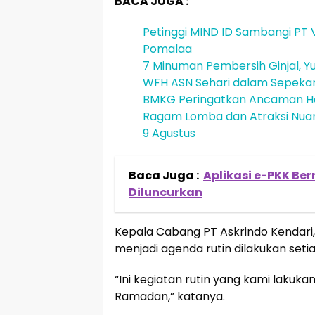
BACA JUGA :
Petinggi MIND ID Sambangi PT V
Pomalaa
7 Minuman Pembersih Ginjal, Yu
WFH ASN Sehari dalam Sepeka
BMKG Peringatkan Ancaman He
Ragam Lomba dan Atraksi Nuans
9 Agustus
Baca Juga :
Aplikasi e-PKK Be
Diluncurkan
Kepala Cabang PT Askrindo Kendari,
menjadi agenda rutin dilakukan set
“Ini kegiatan rutin yang kami lakuka
Ramadan,” katanya.