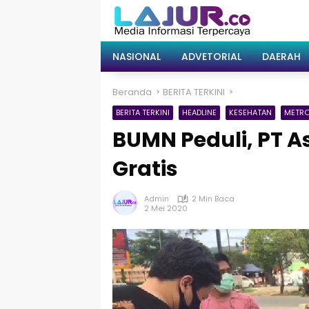
Langsung
ke
konten
NASIONAL
ADVETORIAL
DAERAH
Beranda
BERITA TERKINI
BERITA TERKINI
HEADLINE
KESEHATAN
METR
BUMN Peduli, PT As
Gratis
Admin
2 Min Baca
2 Mei 2020