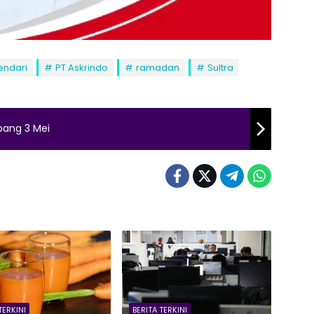
endari
PT Askrindo
ramadan
Sultra
bang 3 Mei
TERKINI
BERITA TERKINI