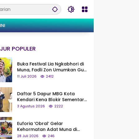
INI
JUR POPULER
Buka Festival Lia Ngkabhori di
Muna, Fadli Zon Umumkan Gua
Metanduno Segera Naik Status
11 Juli 2026
2412
Jadi Cagar Budaya Nasional
Daftar 5 Dapur MBG Kota
Kendari Kena Blokir Sementara
dari Pusat
3 Agustus 2026
2222
Euforia ‘Obral’ Gelar
Kehormatan Adat Muna di
Silaturahmi KKMM, Ridwan Bae:
28 Juli 2026
246