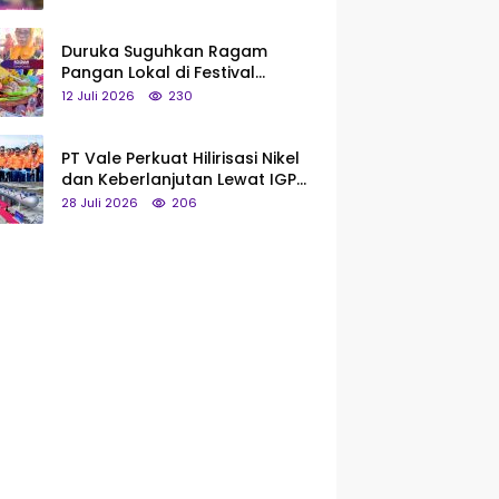
Saya Bukan Tipe Begitu, Belum
Pantas!
Duruka Suguhkan Ragam
Pangan Lokal di Festival
Liangkobhori, Dari Umbi Rebus
12 Juli 2026
230
hingga Tumpeng Beras Muna
PT Vale Perkuat Hilirisasi Nikel
dan Keberlanjutan Lewat IGP
Morowali
28 Juli 2026
206