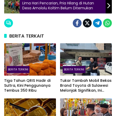
Lima Hari Pencarian, Pria Hilang di Hutan
Desa Amololu Koltim Belum Ditemukan
BERITA TERKAIT
BERITA TERKINI
BERITA TERKINI
Tiga Tahun QRIS Hadir di
Tukar Tambah Mobil Bekas
Sultra, Kini Penggunanya
Brand Toyota di Sulawesi
Tembus 350 Ribu
Melonjak Signifikan, Ini
Varian Mobil Paling Laris!