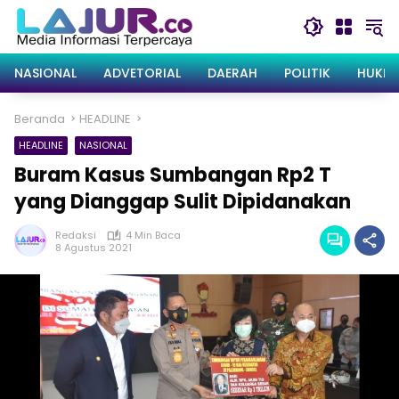
Langsung
ke
konten
NASIONAL
ADVETORIAL
DAERAH
POLITIK
HUKRI
Beranda
HEADLINE
HEADLINE
NASIONAL
Buram Kasus Sumbangan Rp2 T
yang Dianggap Sulit Dipidanakan
Redaksi
4 Min Baca
8 Agustus 2021