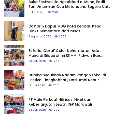
Buka Festival Lia Ngkabhori di Muna, Fadli
Zon Umumkan Gua Metanduno Segera Naik
Status Jadi Cagar Budaya Nasional
11 Juli 2026
2414
Daftar 5 Dapur MBG Kota Kendari Kena
Blokir Sementara dari Pusat
3 Agustus 2026
2236
Euforia ‘Obral’ Gelar Kehormatan Adat
Muna di Silaturahmi KKMM, Ridwan Bae:
Saya Bukan Tipe Begitu, Belum Pantas!
28 Juli 2026
247
Duruka Suguhkan Ragam Pangan Lokal di
Festival Liangkobhori, Dari Umbi Rebus
hingga Tumpeng Beras Muna
12 Juli 2026
230
PT Vale Perkuat Hilirisasi Nikel dan
Keberlanjutan Lewat IGP Morowali
28 Juli 2026
209