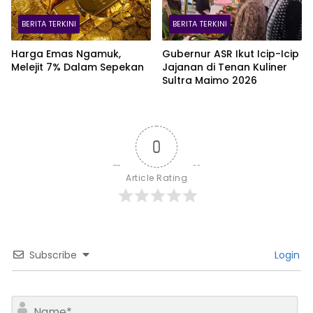
BERITA TERKINI
BERITA TERKINI
Harga Emas Ngamuk,
Gubernur ASR Ikut Icip-Icip
Melejit 7% Dalam Sepekan
Jajanan di Tenan Kuliner
Sultra Maimo 2026
0
Article Rating
Subscribe
Login
N