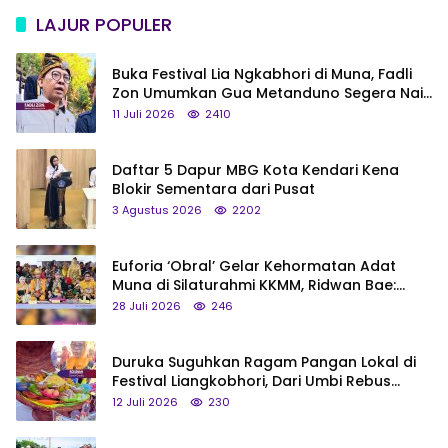
LAJUR POPULER
Buka Festival Lia Ngkabhori di Muna, Fadli
Zon Umumkan Gua Metanduno Segera Naik
Status Jadi Cagar Budaya Nasional
11 Juli 2026
2410
Daftar 5 Dapur MBG Kota Kendari Kena
Blokir Sementara dari Pusat
3 Agustus 2026
2202
Euforia ‘Obral’ Gelar Kehormatan Adat
Muna di Silaturahmi KKMM, Ridwan Bae:
Saya Bukan Tipe Begitu, Belum Pantas!
28 Juli 2026
246
Duruka Suguhkan Ragam Pangan Lokal di
Festival Liangkobhori, Dari Umbi Rebus
hingga Tumpeng Beras Muna
12 Juli 2026
230