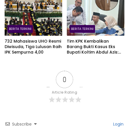
BERITA TERKINI
BERITA TERKINI
732 Mahasiswa UHO Resmi
Tim KPK Kembalikan
Diwisuda, Tiga Lulusan Raih
Barang Bukti Kasus Eks
IPK Sempurna 4,00
Bupati Koltim Abdul Azis:
Dua Boks Plus Satu Koper,
Ada iPhone 16 Pro Max
0
Article Rating
Subscribe
Login