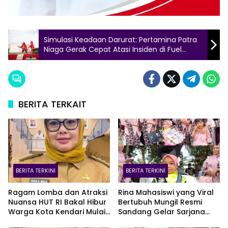
Simulasi Keadaan Darurat: Pertamina Patra
Niaga Gerak Cepat Atasi Insiden di Fuel
Terminal Luwuk
BERITA TERKAIT
BERITA TERKINI
BERITA TERKINI
Ragam Lomba dan Atraksi
Rina Mahasiswi yang Viral
Nuansa HUT RI Bakal Hibur
Bertubuh Mungil Resmi
Warga Kota Kendari Mulai
Sandang Gelar Sarjana
9 Agustus
UHO, Kini Target Kejar S2