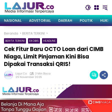
Langsung
ke
konten
NASIONAL
ADVETORIAL
DAERAH
POLITIK
HUKRI
Beranda
BERITA TERKINI
BERITA TERKINI
EKOBIS
HEADLINE
Cek Fitur Baru OCTO Loan dari CIMB
Niaga, Limit Pinjaman Kini Bisa
Dipakai Transaksi QRIS!
Lajur.co
3 Min Baca
29 November 2025