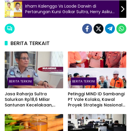
Irham Kalenggo Vs Laode Darwin di
Pertarungan Kursi Golkar Sultra, Herry Asiku
Mundur?
BERITA TERKAIT
BERITA TERKINI
BERITA TERKINI
Jasa Raharja Sultra
Petinggi MIND ID Sambangi
Salurkan Rp18,6 Miliar
PT Vale Kolaka, Kawal
Santunan Kecelakaan,
Proyek Strategis Nasional
Pelajar Jadi Korban
Blok Pomalaa
Terbanyak