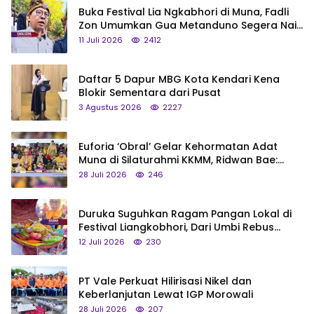
Buka Festival Lia Ngkabhori di Muna, Fadli
Zon Umumkan Gua Metanduno Segera Naik
Status Jadi Cagar Budaya Nasional
11 Juli 2026
2412
Daftar 5 Dapur MBG Kota Kendari Kena
Blokir Sementara dari Pusat
3 Agustus 2026
2227
Euforia ‘Obral’ Gelar Kehormatan Adat
Muna di Silaturahmi KKMM, Ridwan Bae:
Saya Bukan Tipe Begitu, Belum Pantas!
28 Juli 2026
246
Duruka Suguhkan Ragam Pangan Lokal di
Festival Liangkobhori, Dari Umbi Rebus
hingga Tumpeng Beras Muna
12 Juli 2026
230
PT Vale Perkuat Hilirisasi Nikel dan
Keberlanjutan Lewat IGP Morowali
28 Juli 2026
207