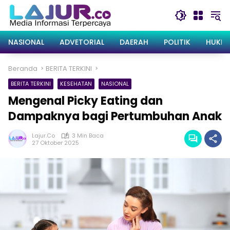
Langsung
ke
konten
NASIONAL
ADVETORIAL
DAERAH
POLITIK
HUKRI
Beranda
BERITA TERKINI
BERITA TERKINI
KESEHATAN
NASIONAL
Mengenal Picky Eating dan
Dampaknya bagi Pertumbuhan Anak
Lajur.co
3 Min Baca
27 Oktober 2025