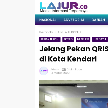
Langsung
ke
konten
NASIONAL
ADVETORIAL
DAERAH
Beranda
BERITA TERKINI
BERITA TERKINI
EKOBIS
HEADLINE
LIFE STYLE
Jelang Pekan QRI
di Kota Kendari
Admin
2 Min Baca
13 Maret 2020