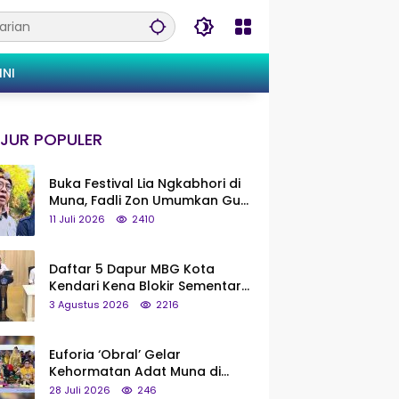
INI
JUR POPULER
Buka Festival Lia Ngkabhori di
Muna, Fadli Zon Umumkan Gua
Metanduno Segera Naik Status
11 Juli 2026
2410
Jadi Cagar Budaya Nasional
Daftar 5 Dapur MBG Kota
Kendari Kena Blokir Sementara
dari Pusat
3 Agustus 2026
2216
Euforia ‘Obral’ Gelar
Kehormatan Adat Muna di
Silaturahmi KKMM, Ridwan Bae:
28 Juli 2026
246