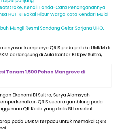
n Diperpanjang
atstroke, Kenali Tanda-Cara Penanganannya
a HUT RI Bakal Hibur Warga Kota Kendari Mulai
tubuh Mungil Resmi Sandang Gelar Sarjana UHO,
tra menyasar kampanye QRIS pada pelaku UMKM di
 UMKM berlangsung di Aula Kantor BI Kpw Sultra,
Aksi Tanam 1.500 Pohon Mangrove di
gan Ekonomi BI Sultra, Surya Alamsyah
memperkenalkan QRIS secara gamblang pada
gunaan QR Kode yang dirilis BI tersebut.
rharap pada UMKM terpacu untuk memakai QRIS
nai.