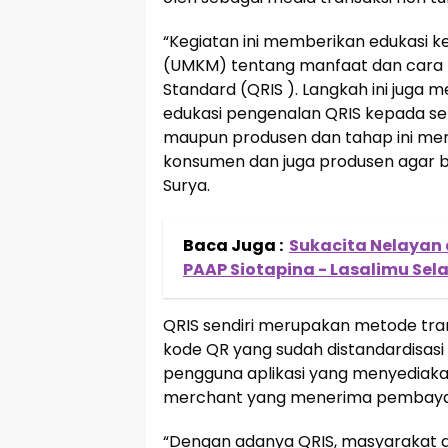
“Kegiatan ini memberikan edukasi 
(UMKM) tentang manfaat dan cara 
Standard (QRIS ). Langkah ini juga
edukasi pengenalan QRIS kepada sel
maupun produsen dan tahap ini mer
konsumen dan juga produsen agar b
Surya.
Baca Juga :
Sukacita Nelayan
PAAP Siotapina - Lasalimu Sel
QRIS sendiri merupakan metode t
kode QR yang sudah distandardisasi 
pengguna aplikasi yang menyediaka
merchant yang menerima pembayar
“Dengan adanya QRIS, masyarakat 