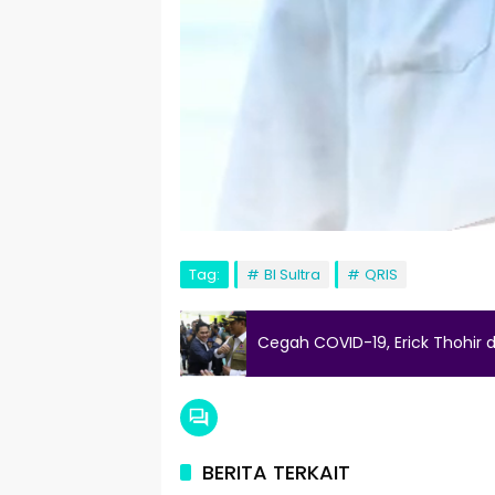
Tag:
BI Sultra
QRIS
Cegah COVID-19, Erick Thohir 
BERITA TERKAIT