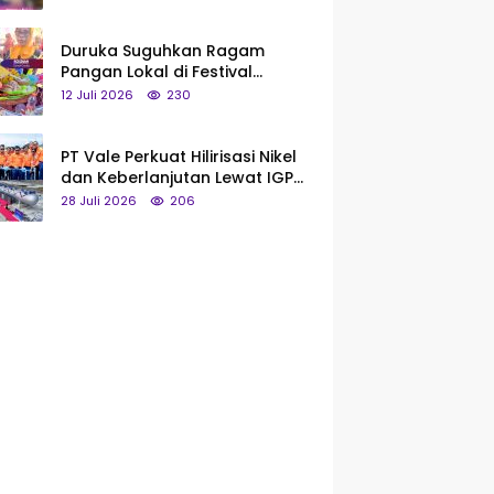
Saya Bukan Tipe Begitu, Belum
Pantas!
Duruka Suguhkan Ragam
Pangan Lokal di Festival
Liangkobhori, Dari Umbi Rebus
12 Juli 2026
230
hingga Tumpeng Beras Muna
PT Vale Perkuat Hilirisasi Nikel
dan Keberlanjutan Lewat IGP
Morowali
28 Juli 2026
206