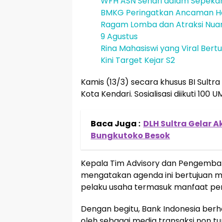
WFH ASN Sehari dalam Sepeka
BMKG Peringatkan Ancaman He
Ragam Lomba dan Atraksi Nuans
9 Agustus
Rina Mahasiswi yang Viral Ber
Kini Target Kejar S2
Kamis (13/3) secara khusus BI Sul
Kota Kendari. Sosialisasi diikuti 100
Baca Juga :
DLH Sultra Gelar 
Bungkutoko Besok
Kepala Tim Advisory dan Pengemban
mengatakan agenda ini bertujuan 
pelaku usaha termasuk manfaat peng
Dengan begitu, Bank Indonesia be
oleh sebagai media transaksi non tu