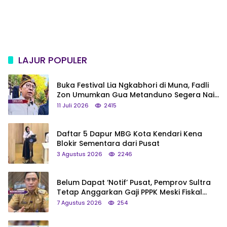
LAJUR POPULER
Buka Festival Lia Ngkabhori di Muna, Fadli
Zon Umumkan Gua Metanduno Segera Naik
Status Jadi Cagar Budaya Nasional
11 Juli 2026
2415
Daftar 5 Dapur MBG Kota Kendari Kena
Blokir Sementara dari Pusat
3 Agustus 2026
2246
Belum Dapat ‘Notif’ Pusat, Pemprov Sultra
Tetap Anggarkan Gaji PPPK Meski Fiskal
Megap-Megap
7 Agustus 2026
254