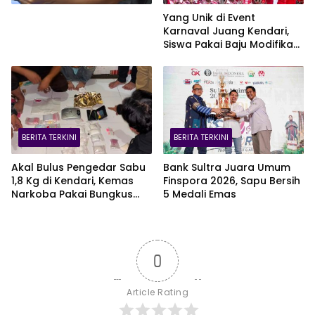
Yang Unik di Event
Karnaval Juang Kendari,
Siswa Pakai Baju Modifikasi
dari Kantong Plastik Merah
Putih
BERITA TERKINI
BERITA TERKINI
Akal Bulus Pengedar Sabu
Bank Sultra Juara Umum
1,8 Kg di Kendari, Kemas
Finspora 2026, Sapu Bersih
Narkoba Pakai Bungkus
5 Medali Emas
Teh Cina
0
Article Rating