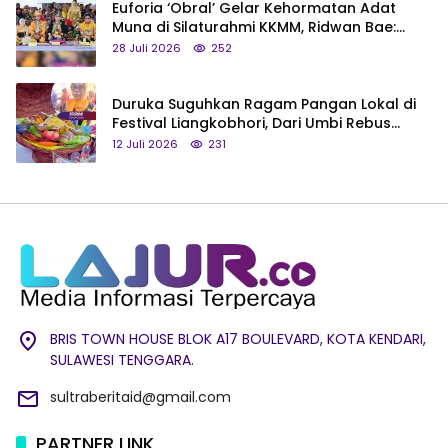
Euforia ‘Obral’ Gelar Kehormatan Adat
Muna di Silaturahmi KKMM, Ridwan Bae:
Saya Bukan Tipe Begitu, Belum Pantas!
28 Juli 2026
252
Duruka Suguhkan Ragam Pangan Lokal di
Festival Liangkobhori, Dari Umbi Rebus
hingga Tumpeng Beras Muna
12 Juli 2026
231
BRIS TOWN HOUSE BLOK A17 BOULEVARD, KOTA KENDARI,
SULAWESI TENGGARA.
sultraberitaid@gmail.com
PARTNER LINK