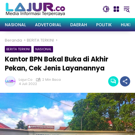
Langsung
ke
konten
NASIONAL
ADVETORIAL
DAERAH
POLITIK
HUKRI
Beranda
BERITA TERKINI
BERITA TERKINI
NASIONAL
Kantor BPN Bakal Buka di Akhir
Pekan, Cek Jenis Layanannya
Lajur.co
2 Min Baca
4 Juli 2022