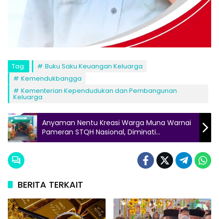
Tag:
Buku Saku Keuangan Keluarga
Kemendukbangga
Kementerian Kependudukan dan Pembangunan
Keluarga
Anyaman Nentu Kreasi Warga Muna Warnai
Pameran STQH Nasional, Diminati
Pengunjung Luar Daerah
BERITA TERKAIT