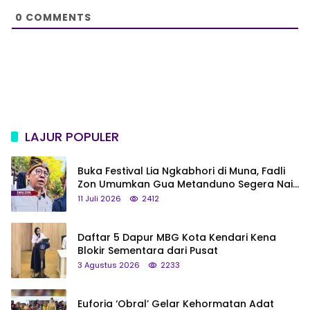
e
0
COMMENTS
LAJUR POPULER
Buka Festival Lia Ngkabhori di Muna, Fadli
Zon Umumkan Gua Metanduno Segera Naik
Status Jadi Cagar Budaya Nasional
11 Juli 2026
2412
Daftar 5 Dapur MBG Kota Kendari Kena
Blokir Sementara dari Pusat
3 Agustus 2026
2233
Euforia ‘Obral’ Gelar Kehormatan Adat