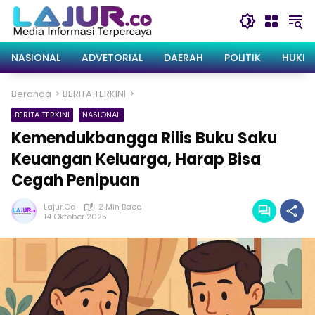
Langsung
ke
konten
NASIONAL
ADVETORIAL
DAERAH
POLITIK
HUKRI
Beranda
BERITA TERKINI
BERITA TERKINI
NASIONAL
Kemendukbangga Rilis Buku Saku
Keuangan Keluarga, Harap Bisa
Cegah Penipuan
Lajur.co
2 Min Baca
14 Oktober 2025