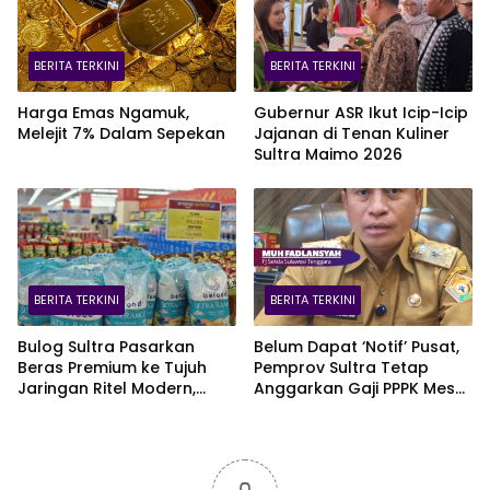
BERITA TERKINI
BERITA TERKINI
Harga Emas Ngamuk,
Gubernur ASR Ikut Icip-Icip
Melejit 7% Dalam Sepekan
Jajanan di Tenan Kuliner
Sultra Maimo 2026
BERITA TERKINI
BERITA TERKINI
Bulog Sultra Pasarkan
Belum Dapat ‘Notif’ Pusat,
Beras Premium ke Tujuh
Pemprov Sultra Tetap
Jaringan Ritel Modern,
Anggarkan Gaji PPPK Meski
Merek Anoa Sultra Paling
Fiskal Megap-Megap
Diminati