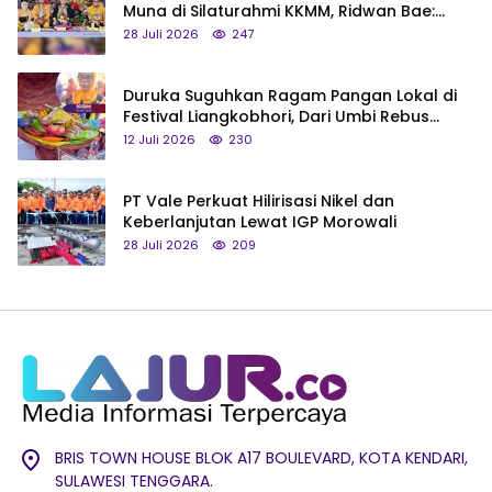
Muna di Silaturahmi KKMM, Ridwan Bae:
Saya Bukan Tipe Begitu, Belum Pantas!
28 Juli 2026
247
Duruka Suguhkan Ragam Pangan Lokal di
Festival Liangkobhori, Dari Umbi Rebus
hingga Tumpeng Beras Muna
12 Juli 2026
230
PT Vale Perkuat Hilirisasi Nikel dan
Keberlanjutan Lewat IGP Morowali
28 Juli 2026
209
BRIS TOWN HOUSE BLOK A17 BOULEVARD, KOTA KENDARI,
SULAWESI TENGGARA.