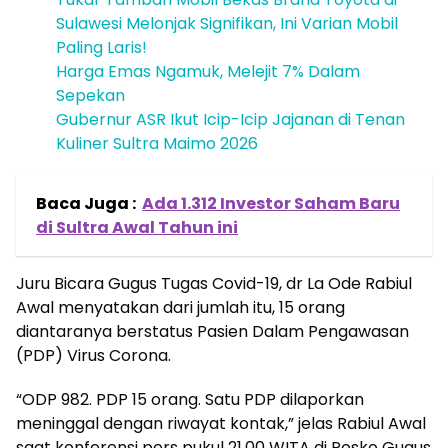
Sulawesi Melonjak Signifikan, Ini Varian Mobil
Paling Laris!
Harga Emas Ngamuk, Melejit 7% Dalam
Sepekan
Gubernur ASR Ikut Icip-Icip Jajanan di Tenan
Kuliner Sultra Maimo 2026
Baca Juga :
Ada 1.312 Investor Saham Baru
di Sultra Awal Tahun ini
Juru Bicara Gugus Tugas Covid-19, dr La Ode Rabiul
Awal menyatakan dari jumlah itu, 15 orang
diantaranya berstatus Pasien Dalam Pengawasan
(PDP) Virus Corona.
“ODP 982. PDP 15 orang. Satu PDP dilaporkan
meninggal dengan riwayat kontak,” jelas Rabiul Awal
saat konferensi pers pukul 21.00 WITA di Posko Gugus