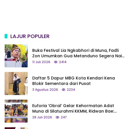
LAJUR POPULER
Buka Festival Lia Ngkabhori di Muna, Fadli
Zon Umumkan Gua Metanduno Segera Naik
Status Jadi Cagar Budaya Nasional
11 Juli 2026
2414
Daftar 5 Dapur MBG Kota Kendari Kena
Blokir Sementara dari Pusat
3 Agustus 2026
2234
Euforia ‘Obral’ Gelar Kehormatan Adat
Muna di Silaturahmi KKMM, Ridwan Bae:
Saya Bukan Tipe Begitu, Belum Pantas!
28 Juli 2026
247