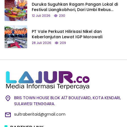
Duruka Suguhkan Ragam Pangan Lokal di
Festival Liangkobhori, Dari Umbi Rebus
hingga Tumpeng Beras Muna
12 Juli 2026
230
PT Vale Perkuat Hilirisasi Nikel dan
Keberlanjutan Lewat IGP Morowali
28 Juli 2026
209
BRIS TOWN HOUSE BLOK A17 BOULEVARD, KOTA KENDARI,
SULAWESI TENGGARA.
sultraberitaid@gmail.com