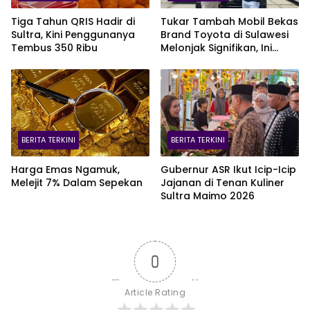
Tiga Tahun QRIS Hadir di
Tukar Tambah Mobil Bekas
Sultra, Kini Penggunanya
Brand Toyota di Sulawesi
Tembus 350 Ribu
Melonjak Signifikan, Ini
Varian Mobil Paling Laris!
BERITA TERKINI
BERITA TERKINI
Harga Emas Ngamuk,
Gubernur ASR Ikut Icip-Icip
Melejit 7% Dalam Sepekan
Jajanan di Tenan Kuliner
Sultra Maimo 2026
0
Article Rating