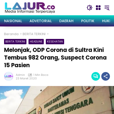
Langsung
ke
konten
NASIONAL
ADVETORIAL
DAERAH
POLITIK
HUKRI
Beranda
BERITA TERKINI
BERITA TERKINI
HEADLINE
KESEHATAN
Melonjak, ODP Corona di Sultra Kini
Tembus 982 Orang, Suspect Corona
15 Pasien
Admin
1 Min Baca
23 Maret 2020