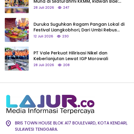
Muna di Silaturahmi KKMM, Ridwan Bae:
Saya Bukan Tipe Begitu, Belum Pantas!
28 Juli 2026
247
Duruka Suguhkan Ragam Pangan Lokal di
Festival Liangkobhori, Dari Umbi Rebus
hingga Tumpeng Beras Muna
12 Juli 2026
230
PT Vale Perkuat Hilirisasi Nikel dan
Keberlanjutan Lewat IGP Morowali
28 Juli 2026
208
BRIS TOWN HOUSE BLOK A17 BOULEVARD, KOTA KENDARI,
SULAWESI TENGGARA.