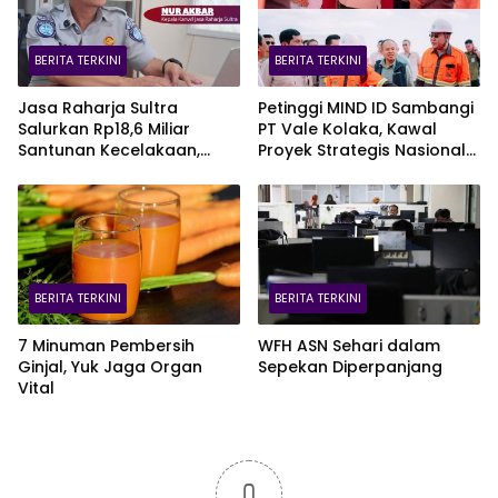
BERITA TERKINI
BERITA TERKINI
Jasa Raharja Sultra
Petinggi MIND ID Sambangi
Salurkan Rp18,6 Miliar
PT Vale Kolaka, Kawal
Santunan Kecelakaan,
Proyek Strategis Nasional
Pelajar Jadi Korban
Blok Pomalaa
Terbanyak
BERITA TERKINI
BERITA TERKINI
7 Minuman Pembersih
WFH ASN Sehari dalam
Ginjal, Yuk Jaga Organ
Sepekan Diperpanjang
Vital
0