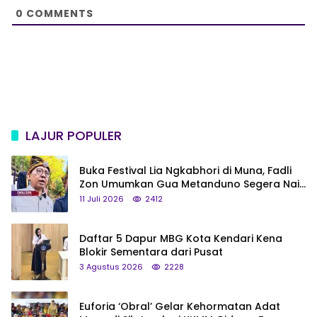
e
0
COMMENTS
LAJUR POPULER
Buka Festival Lia Ngkabhori di Muna, Fadli
Zon Umumkan Gua Metanduno Segera Naik
Status Jadi Cagar Budaya Nasional
11 Juli 2026
2412
Daftar 5 Dapur MBG Kota Kendari Kena
Blokir Sementara dari Pusat
3 Agustus 2026
2228
Euforia ‘Obral’ Gelar Kehormatan Adat