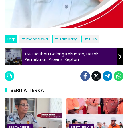
Tag:
mahasiswa
Tambang
UHo
KNPI Baubau Galang Kekuatan, Desak
Pemekaran Provinsi Kepton
BERITA TERKAIT
BERITA TERKINI
BERITA TERKINI