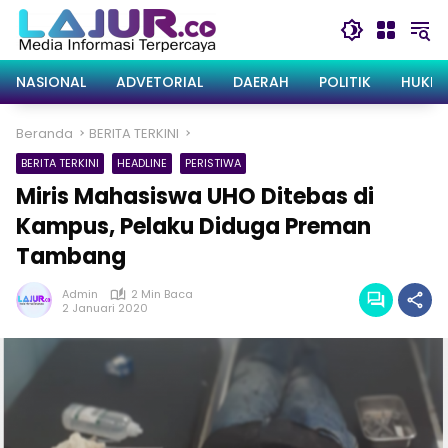
Langsung
ke
konten
NASIONAL
ADVETORIAL
DAERAH
POLITIK
HUKRI
Beranda
BERITA TERKINI
BERITA TERKINI
HEADLINE
PERISTIWA
Miris Mahasiswa UHO Ditebas di
Kampus, Pelaku Diduga Preman
Tambang
Admin
2 Min Baca
2 Januari 2020