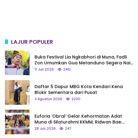
LAJUR POPULER
Buka Festival Lia Ngkabhori di Muna, Fadli
Zon Umumkan Gua Metanduno Segera Naik
Status Jadi Cagar Budaya Nasional
11 Juli 2026
2412
Daftar 5 Dapur MBG Kota Kendari Kena
Blokir Sementara dari Pusat
3 Agustus 2026
2230
Euforia ‘Obral’ Gelar Kehormatan Adat
Muna di Silaturahmi KKMM, Ridwan Bae:
Saya Bukan Tipe Begitu, Belum Pantas!
28 Juli 2026
247