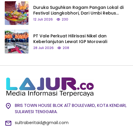
Duruka Suguhkan Ragam Pangan Lokal di
Festival Liangkobhori, Dari Umbi Rebus
hingga Tumpeng Beras Muna
12 Juli 2026
230
PT Vale Perkuat Hilirisasi Nikel dan
Keberlanjutan Lewat IGP Morowali
28 Juli 2026
208
BRIS TOWN HOUSE BLOK A17 BOULEVARD, KOTA KENDARI,
SULAWESI TENGGARA.
sultraberitaid@gmail.com