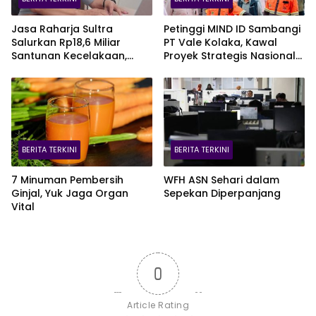
Jasa Raharja Sultra
Petinggi MIND ID Sambangi
Salurkan Rp18,6 Miliar
PT Vale Kolaka, Kawal
Santunan Kecelakaan,
Proyek Strategis Nasional
Pelajar Jadi Korban
Blok Pomalaa
Terbanyak
BERITA TERKINI
BERITA TERKINI
7 Minuman Pembersih
WFH ASN Sehari dalam
Ginjal, Yuk Jaga Organ
Sepekan Diperpanjang
Vital
0
Article Rating