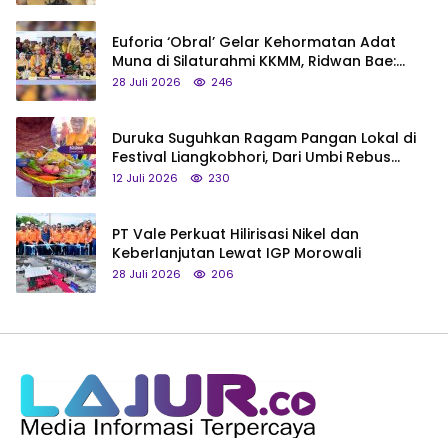
Euforia ‘Obral’ Gelar Kehormatan Adat
Muna di Silaturahmi KKMM, Ridwan Bae:
Saya Bukan Tipe Begitu, Belum Pantas!
28 Juli 2026
246
Duruka Suguhkan Ragam Pangan Lokal di
Festival Liangkobhori, Dari Umbi Rebus
hingga Tumpeng Beras Muna
12 Juli 2026
230
PT Vale Perkuat Hilirisasi Nikel dan
Keberlanjutan Lewat IGP Morowali
28 Juli 2026
206