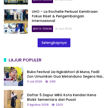
UHO – La Rochelle Perkuat Kemitraan:
Fokus Riset & Pengembangan
Internasional
BERITA TERKINI
19 Juni 2026
Selengkapnya
LAJUR POPULER
Buka Festival Lia Ngkabhori di Muna, Fadli
Zon Umumkan Gua Metanduno Segera Naik
Status Jadi Cagar Budaya Nasional
11 Juli 2026
2410
Daftar 5 Dapur MBG Kota Kendari Kena
Blokir Sementara dari Pusat
3 Agustus 2026
2203