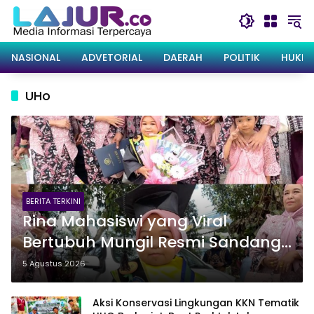
Langsung
ke
konten
NASIONAL
ADVETORIAL
DAERAH
POLITIK
HUKRI
UHo
BERITA TERKINI
Rina Mahasiswi yang Viral
Bertubuh Mungil Resmi Sandang
Gelar Sarjana UHO, Kini Target
5 Agustus 2026
Kejar S2
Aksi Konservasi Lingkungan KKN Tematik