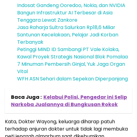
Indosat Gandeng Ooredoo, Nokia, dan NVIDIA
Bangun Infrastruktur AI Terbesar di Asia
Tenggara Lewat Zankore
Jasa Raharja Sultra Salurkan Rp18,6 Miliar
Santunan Kecelakaan, Pelajar Jadi Korban
Terbanyak
Petinggi MIND ID Sambangi PT Vale Kolaka,
Kawal Proyek Strategis Nasional Blok Pomalaa
7 Minuman Pembersih Ginjal, Yuk Jaga Organ
Vital
WFH ASN Sehari dalam Sepekan Diperpanjang
Baca Juga :
Kelabui Polisi, Pengedar ini Selip
Narkoba Jualannya di Bungkusan Rokok
Kata, Dokter Wayong, keluarga diharap patuh
terhadap anjuran dokter untuk tidak lagi membuka
peti jenazah almarhum saat dikebumikan.