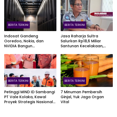
BERITA TERKINI
BERITA TERKINI
Indosat Gandeng
Jasa Raharja Sultra
Ooredoo, Nokia, dan
Salurkan Rp18,6 Miliar
NVIDIA Bangun
Santunan Kecelakaan,
Infrastruktur AI Terbesar di
Pelajar Jadi Korban
Asia Tenggara Lewat
Terbanyak
Zankore
BERITA TERKINI
BERITA TERKINI
Petinggi MIND ID Sambangi
7 Minuman Pembersih
PT Vale Kolaka, Kawal
Ginjal, Yuk Jaga Organ
Proyek Strategis Nasional
Vital
Blok Pomalaa