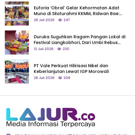
Euforia ‘Obral’ Gelar Kehormatan Adat
Muna di Silaturahmi KKMM, Ridwan Bae:
Saya Bukan Tipe Begitu, Belum Pantas!
28 Juli 2026
247
Duruka Suguhkan Ragam Pangan Lokal di
Festival Liangkobhori, Dari Umbi Rebus
hingga Tumpeng Beras Muna
12 Juli 2026
230
PT Vale Perkuat Hilirisasi Nikel dan
Keberlanjutan Lewat IGP Morowali
28 Juli 2026
208