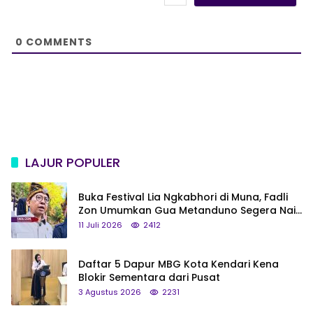
i
t
e
0
COMMENTS
LAJUR POPULER
Buka Festival Lia Ngkabhori di Muna, Fadli
Zon Umumkan Gua Metanduno Segera Naik
Status Jadi Cagar Budaya Nasional
11 Juli 2026
2412
Daftar 5 Dapur MBG Kota Kendari Kena
Blokir Sementara dari Pusat
3 Agustus 2026
2231