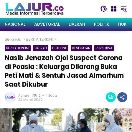
Langsung
ke
konten
NASIONAL
ADVETORIAL
DAERAH
POLITIK
HUKRI
Beranda
BERITA TERKINI
BERITA TERKINI
DAERAH
HEADLINE
KESEHATAN
PERISTIWA
Nasib Jenazah Ojol Suspect Corona
di Poasia : Keluarga Dilarang Buka
Peti Mati & Sentuh Jasad Almarhum
Saat Dikubur
Admin
2 Min Baca
22 Maret 2020