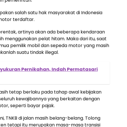
i pemerintah.
akan salah satu hak masyarakat di Indonesia
otor terdaftar.
serentak, artinya akan ada beberapa kendaraan
 menggunakan pelat hitam. Maka dari itu, saat
mua pemilik mobil dan sepeda motor yang masih
lah suatu tindak illegal.
r Syukuran Pernikahan, Indah Permatasari
asih tetap berlaku pada tahap awal kebijakan
n seluruh kewajibannya yang berkaitan dengan
or, seperti bayar pajak.
ni, TNKB di jalan masih belang-belang. Tolong
sten tetapi itu merupakan masa-masa transisi