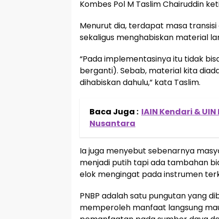
Kombes Pol M Taslim Chairuddin ket
Menurut dia, terdapat masa transis
sekaligus menghabiskan material lam
“Pada implementasinya itu tidak bis
berganti). Sebab, material kita di
dihabiskan dahulu,” kata Taslim.
Baca Juga :
IAIN Kendari & UI
Nusantara
Ia juga menyebut sebenarnya masya
menjadi putih tapi ada tambahan bi
elok mengingat pada instrumen ter
PNBP adalah satu pungutan yang di
memperoleh manfaat langsung maup