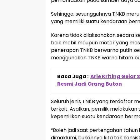
pemanfaatan pada sumber daya dar
Sehingga, sesungguhnya TNKB merup
yang memiliki suatu kendaraan berm
Karena tidak dilaksanakan secara 
baik mobil maupun motor yang masih
penerapan TNKB berwarna putih se
menggunakan TNKB warna hitam bukan
Baca Juga :
Arie Kriting Gela
Resmi Jadi Orang Buton
Seluruh jenis TNKB yang terdaftar m
terkait. Asalkan, pemilik melakuka
kepemilikan suatu kendaraan bermot
“Boleh jadi saat pertengahan tahun i
dimaklumi, bukannya kita tak konsi