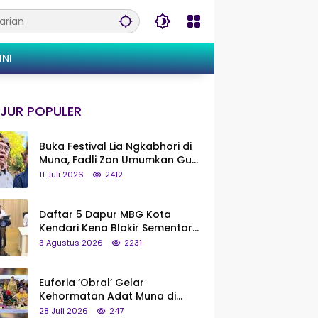
INI
JUR POPULER
Buka Festival Lia Ngkabhori di
Muna, Fadli Zon Umumkan Gua
Metanduno Segera Naik Status
11 Juli 2026
2412
Jadi Cagar Budaya Nasional
Daftar 5 Dapur MBG Kota
Kendari Kena Blokir Sementara
dari Pusat
3 Agustus 2026
2231
Euforia ‘Obral’ Gelar
Kehormatan Adat Muna di
Silaturahmi KKMM, Ridwan Bae:
28 Juli 2026
247