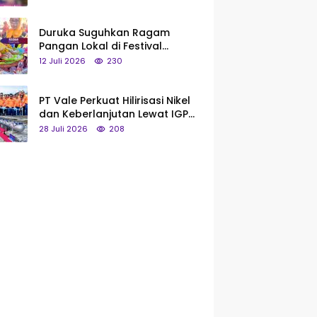
Saya Bukan Tipe Begitu, Belum
Pantas!
Duruka Suguhkan Ragam
Pangan Lokal di Festival
Liangkobhori, Dari Umbi Rebus
12 Juli 2026
230
hingga Tumpeng Beras Muna
PT Vale Perkuat Hilirisasi Nikel
dan Keberlanjutan Lewat IGP
Morowali
28 Juli 2026
208