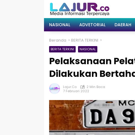
Langsung
ke
konten
NASIONAL
ADVETORIAL
DAERAH
Beranda
BERITA TERKINI
BERITA TERKINI
NASIONAL
Pelaksanaan Pela
Dilakukan Bertah
Lajur.co
2 Min Baca
7 Februari 2022