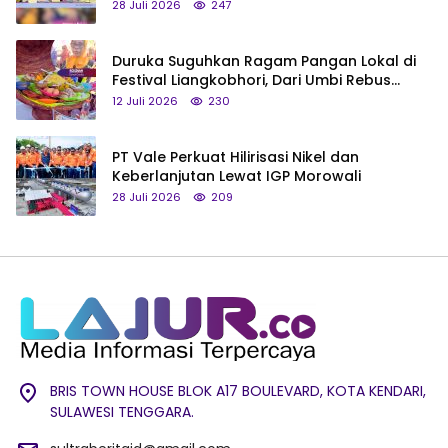
Saya Bukan Tipe Begitu, Belum Pantas!
28 Juli 2026
247
Duruka Suguhkan Ragam Pangan Lokal di
Festival Liangkobhori, Dari Umbi Rebus
hingga Tumpeng Beras Muna
12 Juli 2026
230
PT Vale Perkuat Hilirisasi Nikel dan
Keberlanjutan Lewat IGP Morowali
28 Juli 2026
209
BRIS TOWN HOUSE BLOK A17 BOULEVARD, KOTA KENDARI,
SULAWESI TENGGARA.