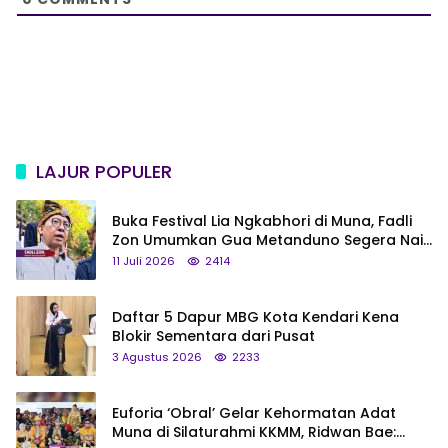
LAJUR POPULER
Buka Festival Lia Ngkabhori di Muna, Fadli
Zon Umumkan Gua Metanduno Segera Naik
Status Jadi Cagar Budaya Nasional
11 Juli 2026
2414
Daftar 5 Dapur MBG Kota Kendari Kena
Blokir Sementara dari Pusat
3 Agustus 2026
2233
Euforia ‘Obral’ Gelar Kehormatan Adat
Muna di Silaturahmi KKMM, Ridwan Bae: