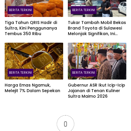
BERITA TERKINI
BERITA TERKINI
Tiga Tahun QRIS Hadir di
Tukar Tambah Mobil Bekas
Sultra, Kini Penggunanya
Brand Toyota di Sulawesi
Tembus 350 Ribu
Melonjak Signifikan, Ini
Varian Mobil Paling Laris!
BERITA TERKINI
BERITA TERKINI
Harga Emas Ngamuk,
Gubernur ASR Ikut Icip-Icip
Melejit 7% Dalam Sepekan
Jajanan di Tenan Kuliner
Sultra Maimo 2026
0