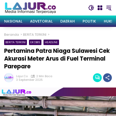
Langsung
ke
konten
NASIONAL
ADVETORIAL
DAERAH
POLITIK
HUKRI
Beranda
BERITA TERKINI
BERITA TERKINI
EKOBIS
HEADLINE
Pertamina Patra Niaga Sulawesi Cek
Akurasi Meter Arus di Fuel Terminal
Parepare
Lajur.co
2 Min Baca
3 September 2025