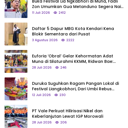
Buka Festival Lia Ngkabhori di Muna, Fadli
Zon Umumkan Gua Metanduno Segera Naik
Status Jadi Cagar Budaya Nasional
11 Juli 2026
2412
Daftar 5 Dapur MBG Kota Kendari Kena
Blokir Sementara dari Pusat
3 Agustus 2026
2222
Euforia ‘Obral’ Gelar Kehormatan Adat
Muna di Silaturahmi KKMM, Ridwan Bae:
Saya Bukan Tipe Begitu, Belum Pantas!
28 Juli 2026
246
Duruka Suguhkan Ragam Pangan Lokal di
Festival Liangkobhori, Dari Umbi Rebus
hingga Tumpeng Beras Muna
12 Juli 2026
230
PT Vale Perkuat Hilirisasi Nikel dan
Keberlanjutan Lewat IGP Morowali
28 Juli 2026
206