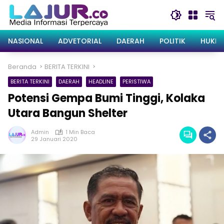
Langsung
ke
konten
NASIONAL
ADVETORIAL
DAERAH
POLITIK
HUKRI
Beranda
BERITA TERKINI
BERITA TERKINI
DAERAH
HEADLINE
PERISTIWA
Potensi Gempa Bumi Tinggi, Kolaka
Utara Bangun Shelter
Admin
1 Min Baca
29 Januari 2020