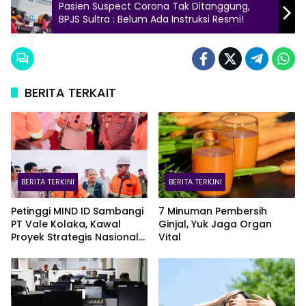
Pasien Suspect Corona Tak Ditanggung,
BPJS Sultra : Belum Ada Instruksi Resmi!
BERITA TERKAIT
BERITA TERKINI
BERITA TERKINI
Petinggi MIND ID Sambangi
7 Minuman Pembersih
PT Vale Kolaka, Kawal
Ginjal, Yuk Jaga Organ
Proyek Strategis Nasional
Vital
Blok Pomalaa