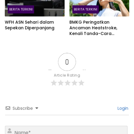
BERITA TERKINI
BERITA TERKINI
WFH ASN Sehari dalam
BMKG Peringatkan
Sepekan Diperpanjang
Ancaman Heatstroke,
Kenali Tanda-Cara
Penanganannya
0
Article Rating
Subscribe
Login
N