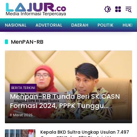
Langsung
ke
konten
NASIONAL
ADVETORIAL
DAERAH
POLITIK
HUKRI
MenPAN-RB
BERITA TERKINI
Menpan-RB Tunda Beri SK CASN
Formasi 2024, PPPK Tunggu
Setahun Lagi
8 Maret 2025
Kepala BKD Sultra Ungkap Usulan 7.497