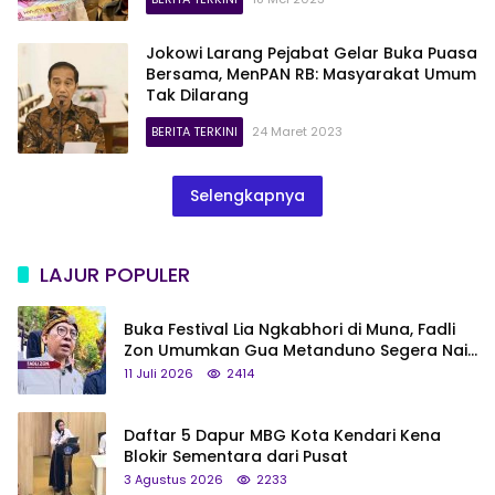
Jokowi Larang Pejabat Gelar Buka Puasa
Bersama, MenPAN RB: Masyarakat Umum
Tak Dilarang
BERITA TERKINI
24 Maret 2023
Selengkapnya
LAJUR POPULER
Buka Festival Lia Ngkabhori di Muna, Fadli
Zon Umumkan Gua Metanduno Segera Naik
Status Jadi Cagar Budaya Nasional
11 Juli 2026
2414
Daftar 5 Dapur MBG Kota Kendari Kena
Blokir Sementara dari Pusat
3 Agustus 2026
2233