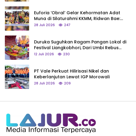
Euforia ‘Obral’ Gelar Kehormatan Adat
Muna di Silaturahmi KKMM, Ridwan Bae:
Saya Bukan Tipe Begitu, Belum Pantas!
28 Juli 2026
247
Duruka Suguhkan Ragam Pangan Lokal di
Festival Liangkobhori, Dari Umbi Rebus
hingga Tumpeng Beras Muna
12 Juli 2026
230
PT Vale Perkuat Hilirisasi Nikel dan
Keberlanjutan Lewat IGP Morowali
28 Juli 2026
209