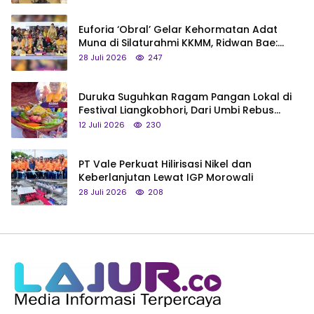
Euforia ‘Obral’ Gelar Kehormatan Adat
Muna di Silaturahmi KKMM, Ridwan Bae:
Saya Bukan Tipe Begitu, Belum Pantas!
28 Juli 2026
247
Duruka Suguhkan Ragam Pangan Lokal di
Festival Liangkobhori, Dari Umbi Rebus
hingga Tumpeng Beras Muna
12 Juli 2026
230
PT Vale Perkuat Hilirisasi Nikel dan
Keberlanjutan Lewat IGP Morowali
28 Juli 2026
208