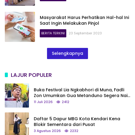
Masyarakat Harus Perhatikan Hal-hal Ini
Saat Ingin Melakukan Pinjol
BERITA TERKINI
23 September 2023
Selengkapnya
LAJUR POPULER
Buka Festival Lia Ngkabhori di Muna, Fadli
Zon Umumkan Gua Metanduno Segera Naik
Status Jadi Cagar Budaya Nasional
11 Juli 2026
2412
Daftar 5 Dapur MBG Kota Kendari Kena
Blokir Sementara dari Pusat
3 Agustus 2026
2232