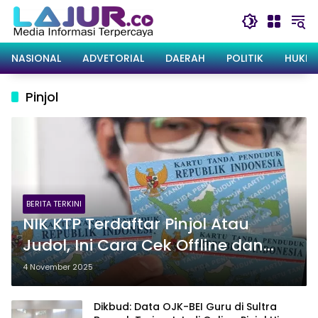
Langsung
ke
konten
NASIONAL
ADVETORIAL
DAERAH
POLITIK
HUKRI
Pinjol
BERITA TERKINI
NIK KTP Terdaftar Pinjol Atau
Judol, Ini Cara Cek Offline dan
Online
4 November 2025
Dikbud: Data OJK-BEI Guru di Sultra