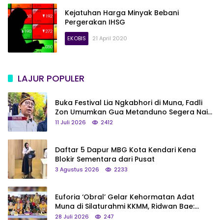
Kejatuhan Harga Minyak Bebani
Pergerakan IHSG
EKOBIS
21 April 2020
LAJUR POPULER
Buka Festival Lia Ngkabhori di Muna, Fadli
Zon Umumkan Gua Metanduno Segera Naik
Status Jadi Cagar Budaya Nasional
11 Juli 2026
2412
Daftar 5 Dapur MBG Kota Kendari Kena
Blokir Sementara dari Pusat
3 Agustus 2026
2233
Euforia ‘Obral’ Gelar Kehormatan Adat
Muna di Silaturahmi KKMM, Ridwan Bae:
Saya Bukan Tipe Begitu, Belum Pantas!
28 Juli 2026
247