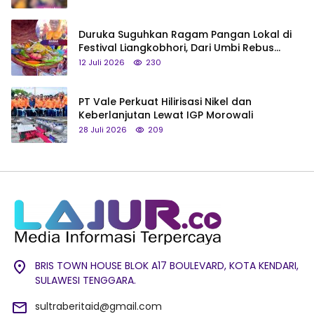
Duruka Suguhkan Ragam Pangan Lokal di
Festival Liangkobhori, Dari Umbi Rebus
hingga Tumpeng Beras Muna
12 Juli 2026
230
PT Vale Perkuat Hilirisasi Nikel dan
Keberlanjutan Lewat IGP Morowali
28 Juli 2026
209
BRIS TOWN HOUSE BLOK A17 BOULEVARD, KOTA KENDARI,
SULAWESI TENGGARA.
sultraberitaid@gmail.com