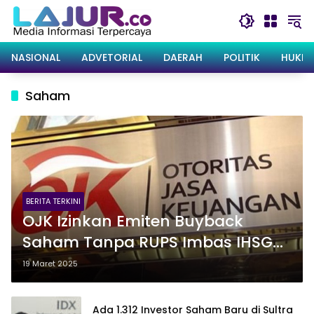
Langsung
ke
konten
NASIONAL
ADVETORIAL
DAERAH
POLITIK
HUKRI
Saham
BERITA TERKINI
OJK Izinkan Emiten Buyback
Saham Tanpa RUPS Imbas IHSG
Anjlok
19 Maret 2025
Ada 1.312 Investor Saham Baru di Sultra