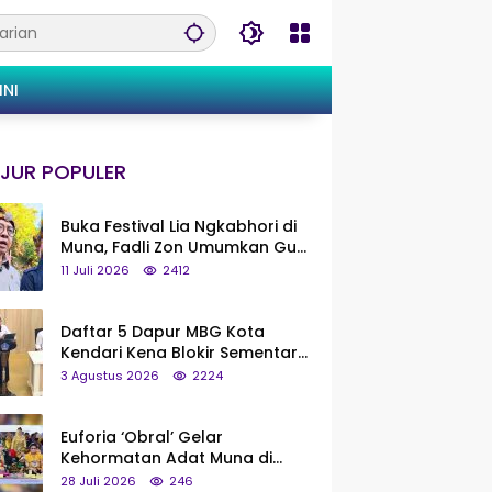
INI
JUR POPULER
Buka Festival Lia Ngkabhori di
Muna, Fadli Zon Umumkan Gua
Metanduno Segera Naik Status
11 Juli 2026
2412
Jadi Cagar Budaya Nasional
Daftar 5 Dapur MBG Kota
Kendari Kena Blokir Sementara
dari Pusat
3 Agustus 2026
2224
Euforia ‘Obral’ Gelar
Kehormatan Adat Muna di
Silaturahmi KKMM, Ridwan Bae:
28 Juli 2026
246