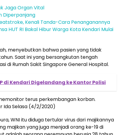
k Jaga Organ Vital
n Diperpanjang
atstroke, Kenali Tanda-Cara Penanganannya
a HUT RI Bakal Hibur Warga Kota Kendari Mulai
iyah, menyebutkan bahwa pasien yang tidak
tahun. Saat ini yang bersangkutan tengah
asi di Rumah Sakit Singapore General Hospital.
HP di Kendari Digelandang ke Kantor Polisi
s memonitor terus perkembangan korban.
r Ida Selasa (4/2/2020)
a, WNI itu diduga tertular virus dari majikannya
ang majikan yang juga menjadi orang ke-19 di
ebut adalah seorang perempuan berusia 28 tahun,