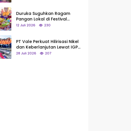
Saya Bukan Tipe Begitu, Belum
Pantas!
Duruka Suguhkan Ragam
Pangan Lokal di Festival
Liangkobhori, Dari Umbi Rebus
12 Juli 2026
230
hingga Tumpeng Beras Muna
PT Vale Perkuat Hilirisasi Nikel
dan Keberlanjutan Lewat IGP
Morowali
28 Juli 2026
207