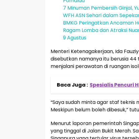
Pomalaa
7 Minuman Pembersih Ginjal, Yu
WFH ASN Sehari dalam Sepeka
BMKG Peringatkan Ancaman He
Ragam Lomba dan Atraksi Nuans
9 Agustus
Menteri Ketenagakerjaan, Ida Fauz
disebutkan namanya itu berusia 44 
menjalani perawatan di ruangan isol
Baca Juga :
Spesialis Pencuri 
“Saya sudah minta agar staf tekni
Meskipun belum boleh dibesuk,” tutu
Menurut laporan pemerintah Singapur
yang tinggal di Jalan Bukit Merah. S
Singapura yang tertular virus ters