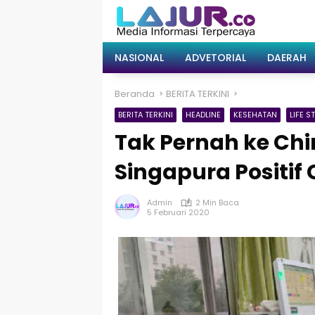
Langsung
ke
konten
NASIONAL
ADVETORIAL
DAERAH
Beranda
BERITA TERKINI
BERITA TERKINI
HEADLINE
KESEHATAN
LIFE S
Tak Pernah ke Chi
Singapura Positif
Admin
2 Min Baca
5 Februari 2020