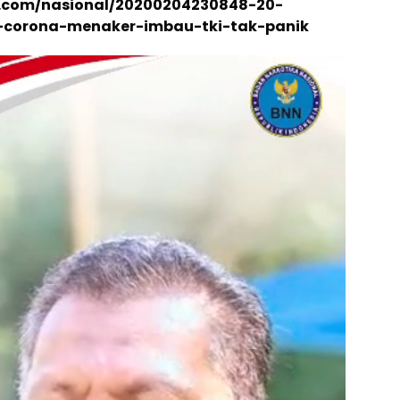
ia.com/nasional/20200204230848-20-
if-corona-menaker-imbau-tki-tak-panik