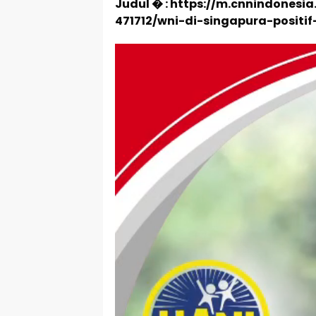
Judul � : https://m.cnnindones
471712/wni-di-singapura-posit