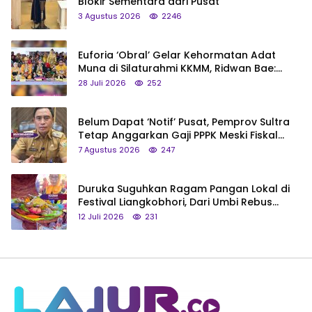
Blokir Sementara dari Pusat
3 Agustus 2026
2246
Euforia ‘Obral’ Gelar Kehormatan Adat
Muna di Silaturahmi KKMM, Ridwan Bae:
Saya Bukan Tipe Begitu, Belum Pantas!
28 Juli 2026
252
Belum Dapat ‘Notif’ Pusat, Pemprov Sultra
Tetap Anggarkan Gaji PPPK Meski Fiskal
Megap-Megap
7 Agustus 2026
247
Duruka Suguhkan Ragam Pangan Lokal di
Festival Liangkobhori, Dari Umbi Rebus
hingga Tumpeng Beras Muna
12 Juli 2026
231