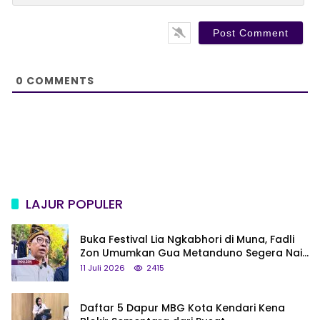
l
b
*
s
i
t
e
0
COMMENTS
LAJUR POPULER
Buka Festival Lia Ngkabhori di Muna, Fadli
Zon Umumkan Gua Metanduno Segera Naik
Status Jadi Cagar Budaya Nasional
11 Juli 2026
2415
Daftar 5 Dapur MBG Kota Kendari Kena