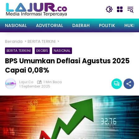
Langsung
ke
konten
NASIONAL
ADVETORIAL
DAERAH
POLITIK
HUKRI
Beranda
BERITA TERKINI
BERITA TERKINI
EKOBIS
NASIONAL
BPS Umumkan Deflasi Agustus 2025
Capai 0,08%
Lajur.co
1 Min Baca
1 September 2025