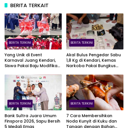
BERITA TERKAIT
BERITA TERKINI
BERITA TERKINI
Yang Unik di Event
Akal Bulus Pengedar Sabu
Karnaval Juang Kendari,
1,8 Kg di Kendari, Kemas
Siswa Pakai Baju Modifikasi
Narkoba Pakai Bungkus
dari Kantong Plastik Merah
Teh Cina
Putih
BERITA TERKINI
BERITA TERKINI
Bank Sultra Juara Umum
7 Cara Membersihkan
Finspora 2026, Sapu Bersih
Noda Kunyit di Kuku dan
5 Medali Emas
Tangan dengan Bahan