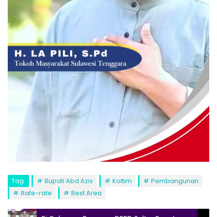
Tag:
Bupati Abd Azis
Koltim
Pembangunan
Rate-rate
Rest Area