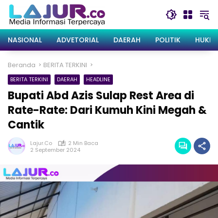
Langsung
ke
konten
NASIONAL
ADVETORIAL
DAERAH
POLITIK
HUKRI
Beranda
BERITA TERKINI
BERITA TERKINI
DAERAH
HEADLINE
Bupati Abd Azis Sulap Rest Area di
Rate-Rate: Dari Kumuh Kini Megah &
Cantik
Lajur.co
2 Min Baca
2 September 2024