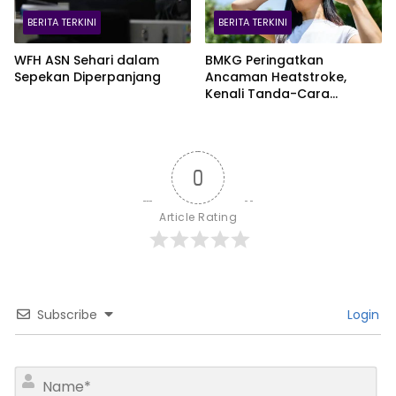
BERITA TERKINI
BERITA TERKINI
WFH ASN Sehari dalam
BMKG Peringatkan
Sepekan Diperpanjang
Ancaman Heatstroke,
Kenali Tanda-Cara
Penanganannya
0
Article Rating
Subscribe
Login
N
a