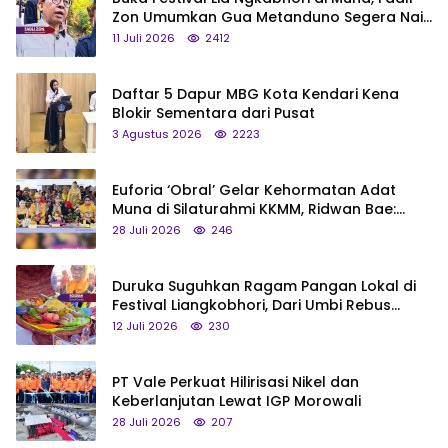
Zon Umumkan Gua Metanduno Segera Naik
Status Jadi Cagar Budaya Nasional
11 Juli 2026
2412
Daftar 5 Dapur MBG Kota Kendari Kena
Blokir Sementara dari Pusat
3 Agustus 2026
2223
Euforia ‘Obral’ Gelar Kehormatan Adat
Muna di Silaturahmi KKMM, Ridwan Bae:
Saya Bukan Tipe Begitu, Belum Pantas!
28 Juli 2026
246
Duruka Suguhkan Ragam Pangan Lokal di
Festival Liangkobhori, Dari Umbi Rebus
hingga Tumpeng Beras Muna
12 Juli 2026
230
PT Vale Perkuat Hilirisasi Nikel dan
Keberlanjutan Lewat IGP Morowali
28 Juli 2026
207