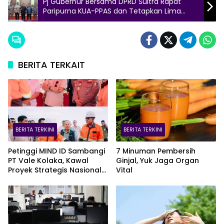
Pj Gubernur Bersama DPRD Sultra Rapat
Paripurna KUA-PPAS dan Tetapkan Lima
Perda
BERITA TERKAIT
BERITA TERKINI
BERITA TERKINI
Petinggi MIND ID Sambangi
7 Minuman Pembersih
PT Vale Kolaka, Kawal
Ginjal, Yuk Jaga Organ
Proyek Strategis Nasional
Vital
Blok Pomalaa