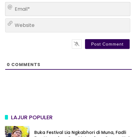
m
E
e
m
*
a
W
i
e
l
b
*
s
i
t
e
0
COMMENTS
LAJUR POPULER
Buka Festival Lia Ngkabhori di Muna, Fadli