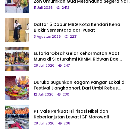
Zon Umumkan Gua Metanduno Segera Naik
Status Jadi Cagar Budaya Nasional
11 Juli 2026
2412
Daftar 5 Dapur MBG Kota Kendari Kena
Blokir Sementara dari Pusat
3 Agustus 2026
2231
Euforia ‘Obral’ Gelar Kehormatan Adat
Muna di Silaturahmi KKMM, Ridwan Bae:
Saya Bukan Tipe Begitu, Belum Pantas!
28 Juli 2026
247
Duruka Suguhkan Ragam Pangan Lokal di
Festival Liangkobhori, Dari Umbi Rebus
hingga Tumpeng Beras Muna
12 Juli 2026
230
PT Vale Perkuat Hilirisasi Nikel dan
Keberlanjutan Lewat IGP Morowali
28 Juli 2026
208