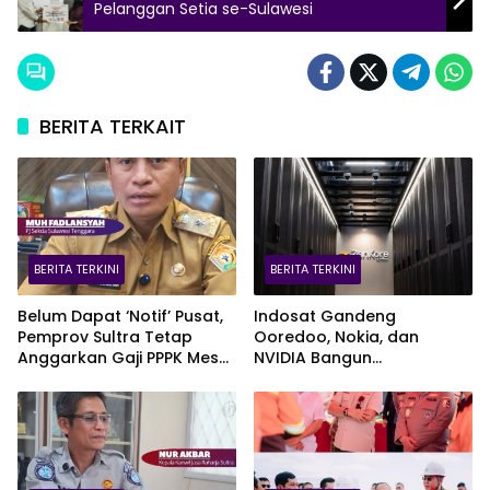
Pelanggan Setia se-Sulawesi
BERITA TERKAIT
BERITA TERKINI
BERITA TERKINI
Belum Dapat ‘Notif’ Pusat,
Indosat Gandeng
Pemprov Sultra Tetap
Ooredoo, Nokia, dan
Anggarkan Gaji PPPK Meski
NVIDIA Bangun
Fiskal Megap-Megap
Infrastruktur AI Terbesar di
Asia Tenggara Lewat
Zankore