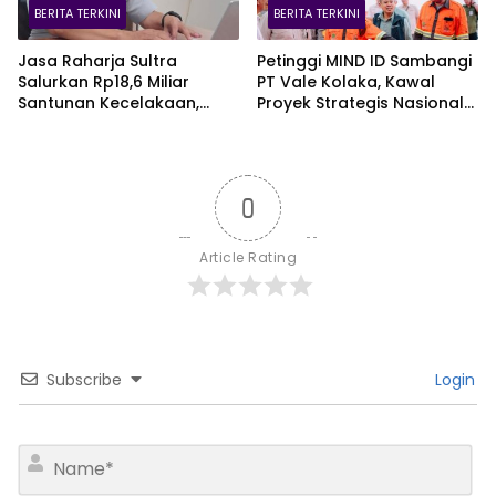
BERITA TERKINI
BERITA TERKINI
Jasa Raharja Sultra
Petinggi MIND ID Sambangi
Salurkan Rp18,6 Miliar
PT Vale Kolaka, Kawal
Santunan Kecelakaan,
Proyek Strategis Nasional
Pelajar Jadi Korban
Blok Pomalaa
Terbanyak
0
Article Rating
Subscribe
Login
N
a