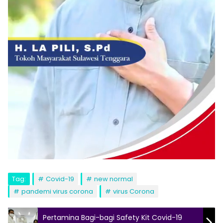
Tag:
Covid-19
new normal
pandemi virus corona
virus Corona
Pertamina Bagi-bagi Safety Kit Covid-19