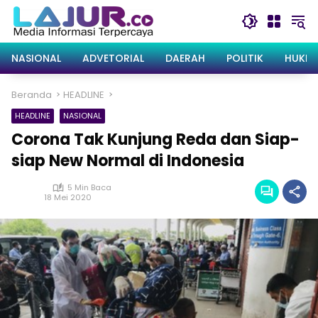
Langsung
ke
konten
NASIONAL
ADVETORIAL
DAERAH
POLITIK
HUKRI
Beranda
HEADLINE
HEADLINE
NASIONAL
Corona Tak Kunjung Reda dan Siap-
siap New Normal di Indonesia
5 Min Baca
18 Mei 2020