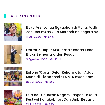
LAJUR POPULER
Buka Festival Lia Ngkabhori di Muna, Fadli
Zon Umumkan Gua Metanduno Segera Naik
Status Jadi Cagar Budaya Nasional
11 Juli 2026
2415
Daftar 5 Dapur MBG Kota Kendari Kena
Blokir Sementara dari Pusat
3 Agustus 2026
2242
Euforia ‘Obral’ Gelar Kehormatan Adat
Muna di Silaturahmi KKMM, Ridwan Bae:
Saya Bukan Tipe Begitu, Belum Pantas!
28 Juli 2026
250
Duruka Suguhkan Ragam Pangan Lokal di
Festival Liangkobhori, Dari Umbi Rebus
hingga Tumpeng Beras Muna
12 Juli 2026
230