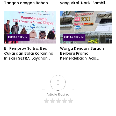
Tangan dengan Bahan
yang Viral ‘Narik’ Sambil
Alami
Jaga Bayi Lewat CCTV
BERITA TERKINI
BERITA TERKINI
BI, Pemprov Sultra, Bea
Warga Kendari, Buruan
Cukai dan Balai Karantina
Berburu Promo
Inisiasi GETRA, Layanan
Kemerdekaan, Ada
Terpadu UMKM Bidik Pasar
Kesempatan Bawa Pulang
Ekspor
EV Car
0
Article Rating