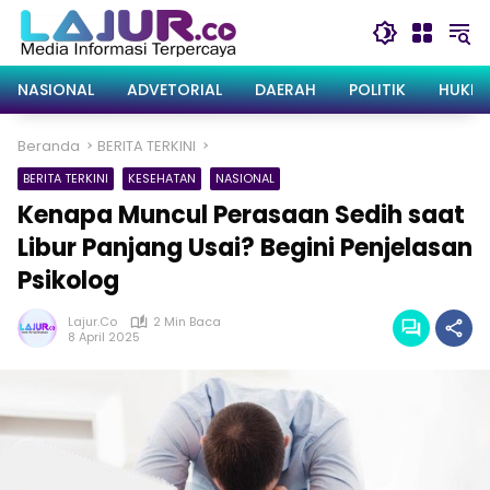
Langsung
ke
konten
NASIONAL
ADVETORIAL
DAERAH
POLITIK
HUKRI
Beranda
BERITA TERKINI
BERITA TERKINI
KESEHATAN
NASIONAL
Kenapa Muncul Perasaan Sedih saat
Libur Panjang Usai? Begini Penjelasan
Psikolog
Lajur.co
2 Min Baca
8 April 2025