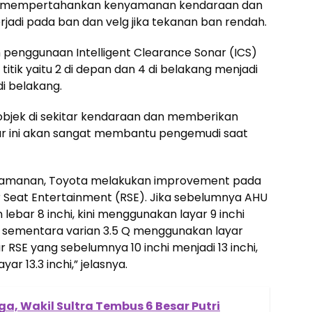
 mempertahankan kenyamanan kendaraan dan
jadi pada ban dan velg jika tekanan ban rendah.
n penggunaan Intelligent Clearance Sonar (ICS)
tik yaitu 2 di depan dan 4 di belakang menjadi
di belakang.
 objek di sekitar kendaraan dan memberikan
itur ini akan sangat membantu pengemudi saat
yamanan, Toyota melakukan improvement pada
ar Seat Entertainment (RSE). Jika sebelumnya AHU
ebar 8 inchi, kini menggunakan layar 9 inchi
HEV, sementara varian 3.5 Q menggunakan layar
r RSE yang sebelumnya 10 inchi menjadi 13 inchi,
r 13.3 inchi,” jelasnya.
a, Wakil Sultra Tembus 6 Besar Putri