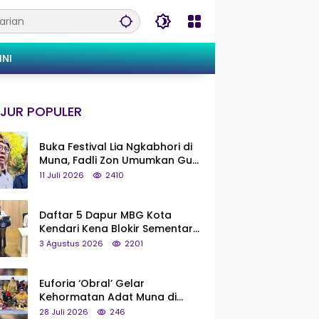
INI
JUR POPULER
Buka Festival Lia Ngkabhori di
Muna, Fadli Zon Umumkan Gua
Metanduno Segera Naik Status
11 Juli 2026
2410
Jadi Cagar Budaya Nasional
Daftar 5 Dapur MBG Kota
Kendari Kena Blokir Sementara
dari Pusat
3 Agustus 2026
2201
Euforia ‘Obral’ Gelar
Kehormatan Adat Muna di
Silaturahmi KKMM, Ridwan Bae:
28 Juli 2026
246