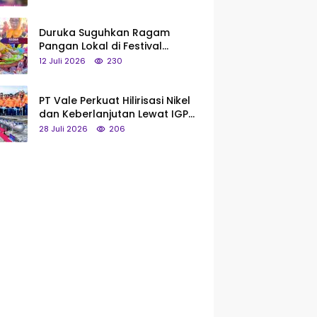
Saya Bukan Tipe Begitu, Belum
Pantas!
Duruka Suguhkan Ragam
Pangan Lokal di Festival
Liangkobhori, Dari Umbi Rebus
12 Juli 2026
230
hingga Tumpeng Beras Muna
PT Vale Perkuat Hilirisasi Nikel
dan Keberlanjutan Lewat IGP
Morowali
28 Juli 2026
206