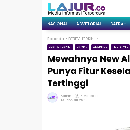
Langsung
ke
konten
NASIONAL
ADVETORIAL
DAERAH
Beranda
BERITA TERKINI
BERITA TERKINI
EKOBIS
HEADLINE
LIFE STYLE
Mewahnya New Alp
Punya Fitur Kese
Tertinggi
Admin
4 Min Baca
19 Februari 2020