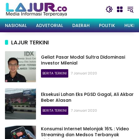
Langsung
ke
konten
NASIONAL
ADVETORIAL
DAERAH
POLITIK
HUKRI
LAJUR TERKINI
Geliat Pasar Modal Sultra Didominasi
Investor Milenial
BERITA TERKINI
7 Januari 2020
Eksekusi Lahan Eks PGSD Gagal, Ali Akbar
Beber Alasan
BERITA TERKINI
7 Januari 2020
Konsumsi Internet Melonjak 16% : Video
Streaming dan Medsos Terbanyak