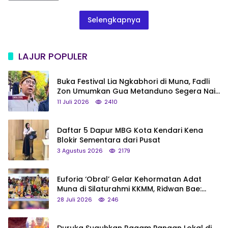
Selengkapnya
LAJUR POPULER
Buka Festival Lia Ngkabhori di Muna, Fadli
Zon Umumkan Gua Metanduno Segera Naik
Status Jadi Cagar Budaya Nasional
11 Juli 2026
2410
Daftar 5 Dapur MBG Kota Kendari Kena
Blokir Sementara dari Pusat
3 Agustus 2026
2179
Euforia ‘Obral’ Gelar Kehormatan Adat
Muna di Silaturahmi KKMM, Ridwan Bae:
Saya Bukan Tipe Begitu, Belum Pantas!
28 Juli 2026
246