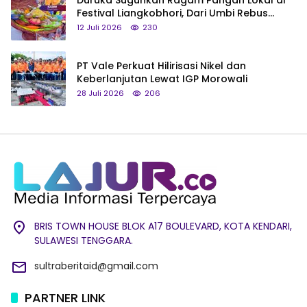
Duruka Suguhkan Ragam Pangan Lokal di
Festival Liangkobhori, Dari Umbi Rebus
hingga Tumpeng Beras Muna
12 Juli 2026
230
PT Vale Perkuat Hilirisasi Nikel dan
Keberlanjutan Lewat IGP Morowali
28 Juli 2026
206
BRIS TOWN HOUSE BLOK A17 BOULEVARD, KOTA KENDARI,
SULAWESI TENGGARA.
sultraberitaid@gmail.com
PARTNER LINK