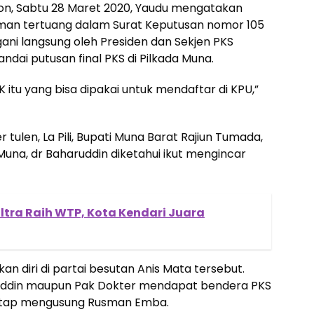
on, Sabtu 28 Maret 2020, Yaudu mengatakan
man tertuang dalam Surat Keputusan nomor 105
ani langsung oleh Presiden dan Sekjen PKS
andai putusan final PKS di Pilkada Muna.
 itu yang bisa dipakai untuk mendaftar di KPU,”
 tulen, La Pili, Bupati Muna Barat Rajiun Tumada,
Muna, dr Baharuddin diketahui ikut mengincar
ltra Raih WTP, Kota Kendari Juara
 diri di partai besutan Anis Mata tersebut.
arifuddin maupun Pak Dokter mendapat bendera PKS
antap mengusung Rusman Emba.