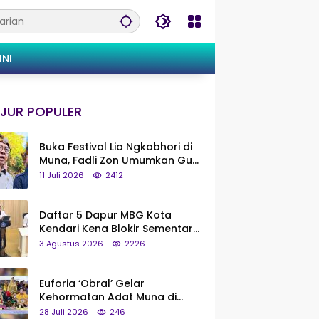
INI
JUR POPULER
Buka Festival Lia Ngkabhori di
Muna, Fadli Zon Umumkan Gua
Metanduno Segera Naik Status
11 Juli 2026
2412
Jadi Cagar Budaya Nasional
Daftar 5 Dapur MBG Kota
Kendari Kena Blokir Sementara
dari Pusat
3 Agustus 2026
2226
Euforia ‘Obral’ Gelar
Kehormatan Adat Muna di
Silaturahmi KKMM, Ridwan Bae:
28 Juli 2026
246