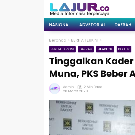
Langsung
ke
konten
NASIONAL
ADVETORIAL
DAERAH
Beranda
BERITA TERKINI
BERITA TERKINI
DAERAH
HEADLINE
POLITIK
Tinggalkan Kader
Muna, PKS Beber 
Admin
2 Min Baca
28 Maret 2020