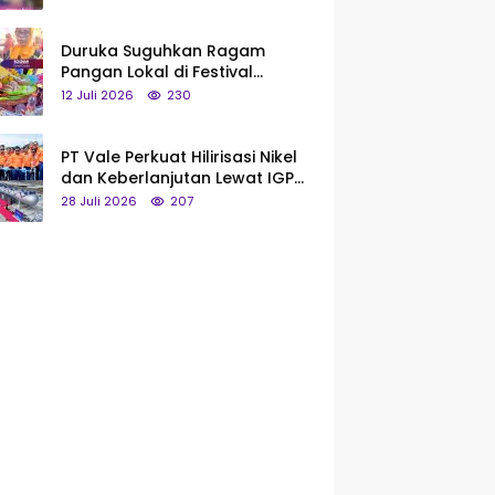
Saya Bukan Tipe Begitu, Belum
Pantas!
Duruka Suguhkan Ragam
Pangan Lokal di Festival
Liangkobhori, Dari Umbi Rebus
12 Juli 2026
230
hingga Tumpeng Beras Muna
PT Vale Perkuat Hilirisasi Nikel
dan Keberlanjutan Lewat IGP
Morowali
28 Juli 2026
207