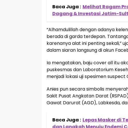
Baca Juga :
Melihat Ragam Pr
Dagang & Investasi Jatim-Sul
“Alhamdulillah dengan adanya kele
berada di garda terdepan. Tantang
karenanya alat ini penting sekali,” u
dalam siaran langsung di akun Face
Ia mengatakan, baju cover all itu aka
puskesmas dan Laboratorium Keseh
menjadi lokasi uji spesimen suspect 
Anies pun secara simbolis menyerah
Sakit Pusat Angkatan Darat (RSPAD
Gawat Darurat (AGD), Labkesda, d
Baca Juga :
Lepas Masker di 
dan Langkah Menuju Endemi C