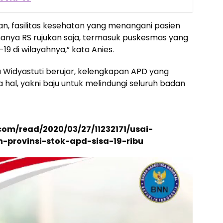
kan, fasilitas kesehatan yang menangani pasien
k hanya RS rujukan saja, termasuk puskesmas yang
9 di wilayahnya,” kata Anies.
 Widyastuti berujar, kelengkapan APD yang
a hal, yakni baju untuk melindungi seluruh badan
.com/read/2020/03/27/11232171/usai-
uh-provinsi-stok-apd-sisa-19-ribu