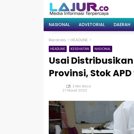
Langsung
ke
konten
NASIONAL
ADVETORIAL
DAERAH
Beranda
HEADLINE
HEADLINE
KESEHATAN
NASIONAL
Usai Distribusikan
Provinsi, Stok APD 
2 Min Baca
27 Maret 2020