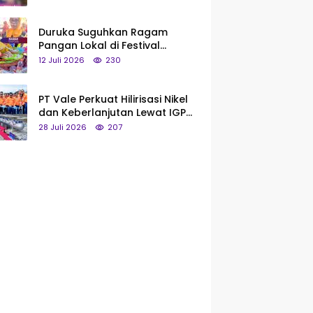
Saya Bukan Tipe Begitu, Belum
Pantas!
Duruka Suguhkan Ragam
Pangan Lokal di Festival
Liangkobhori, Dari Umbi Rebus
12 Juli 2026
230
hingga Tumpeng Beras Muna
PT Vale Perkuat Hilirisasi Nikel
dan Keberlanjutan Lewat IGP
Morowali
28 Juli 2026
207