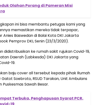
oduk Olahan Porang di Pameran Misi
tra
ngkapan ini bisa membantu petugas kami yang
annya memastikan mereka tidak terpapar,
jar Anies Baswedan di Balai Kota DKI Jakarta
book Pemprov DKI, Senin (23/3/2020).
n didistribusikan ke rumah sakit rujukan Covid-19,
atan Daerah (Labkesda) DKI Jakarta yang
Covid-19.
kan baju cover all tersebut kepada pihak Rumah
) Gatot Soebroto, RSUD Tarakan, Unit Ambulans
an Puskesmas Sawah Besar.
Tempat Terbuka, Penghapusan Syarat PCR,
ovid-19