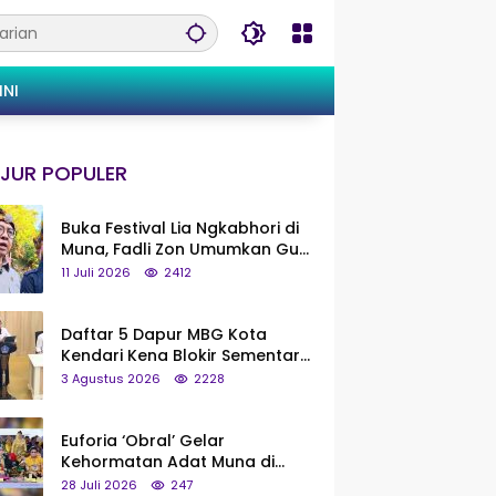
INI
JUR POPULER
Buka Festival Lia Ngkabhori di
Muna, Fadli Zon Umumkan Gua
Metanduno Segera Naik Status
11 Juli 2026
2412
Jadi Cagar Budaya Nasional
Daftar 5 Dapur MBG Kota
Kendari Kena Blokir Sementara
dari Pusat
3 Agustus 2026
2228
Euforia ‘Obral’ Gelar
Kehormatan Adat Muna di
Silaturahmi KKMM, Ridwan Bae:
28 Juli 2026
247