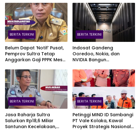
BERITA TERKINI
BERITA TERKINI
Belum Dapat ‘Notif’ Pusat,
Indosat Gandeng
Pemprov Sultra Tetap
Ooredoo, Nokia, dan
Anggarkan Gaji PPPK Meski
NVIDIA Bangun
Fiskal Megap-Megap
Infrastruktur AI Terbesar di
Asia Tenggara Lewat
Zankore
BERITA TERKINI
BERITA TERKINI
Jasa Raharja Sultra
Petinggi MIND ID Sambangi
Salurkan Rp18,6 Miliar
PT Vale Kolaka, Kawal
Santunan Kecelakaan,
Proyek Strategis Nasional
Pelajar Jadi Korban
Blok Pomalaa
Terbanyak