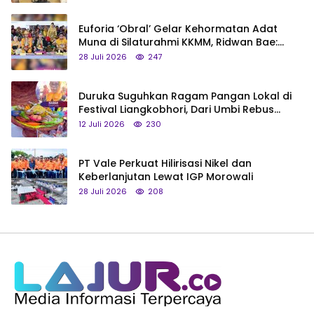
Euforia ‘Obral’ Gelar Kehormatan Adat
Muna di Silaturahmi KKMM, Ridwan Bae:
Saya Bukan Tipe Begitu, Belum Pantas!
28 Juli 2026
247
Duruka Suguhkan Ragam Pangan Lokal di
Festival Liangkobhori, Dari Umbi Rebus
hingga Tumpeng Beras Muna
12 Juli 2026
230
PT Vale Perkuat Hilirisasi Nikel dan
Keberlanjutan Lewat IGP Morowali
28 Juli 2026
208