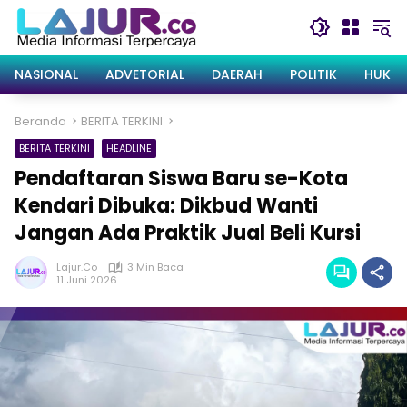
Langsung
ke
konten
NASIONAL
ADVETORIAL
DAERAH
POLITIK
HUKRI
Beranda
BERITA TERKINI
BERITA TERKINI
HEADLINE
Pendaftaran Siswa Baru se-Kota
Kendari Dibuka: Dikbud Wanti
Jangan Ada Praktik Jual Beli Kursi
Lajur.co
3 Min Baca
11 Juni 2026