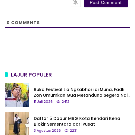
i
t
e
0
COMMENTS
LAJUR POPULER
Buka Festival Lia Ngkabhori di Muna, Fadli
Zon Umumkan Gua Metanduno Segera Naik
Status Jadi Cagar Budaya Nasional
11 Juli 2026
2412
Daftar 5 Dapur MBG Kota Kendari Kena
Blokir Sementara dari Pusat
3 Agustus 2026
2231