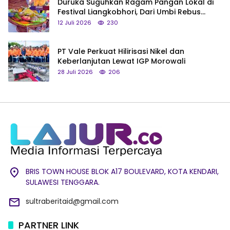
Duruka Suguhkan Ragam Pangan Lokal di
Festival Liangkobhori, Dari Umbi Rebus
hingga Tumpeng Beras Muna
12 Juli 2026
230
PT Vale Perkuat Hilirisasi Nikel dan
Keberlanjutan Lewat IGP Morowali
28 Juli 2026
206
BRIS TOWN HOUSE BLOK A17 BOULEVARD, KOTA KENDARI,
SULAWESI TENGGARA.
sultraberitaid@gmail.com
PARTNER LINK