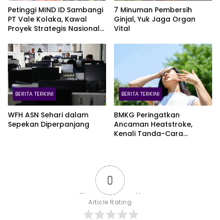
Petinggi MIND ID Sambangi
7 Minuman Pembersih
PT Vale Kolaka, Kawal
Ginjal, Yuk Jaga Organ
Proyek Strategis Nasional
Vital
Blok Pomalaa
BERITA TERKINI
BERITA TERKINI
WFH ASN Sehari dalam
BMKG Peringatkan
Sepekan Diperpanjang
Ancaman Heatstroke,
Kenali Tanda-Cara
Penanganannya
0
Article Rating