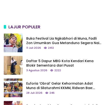
LAJUR POPULER
Buka Festival Lia Ngkabhori di Muna, Fadli
Zon Umumkan Gua Metanduno Segera Naik
Status Jadi Cagar Budaya Nasional
11 Juli 2026
2412
Daftar 5 Dapur MBG Kota Kendari Kena
Blokir Sementara dari Pusat
3 Agustus 2026
2222
Euforia ‘Obral’ Gelar Kehormatan Adat
Muna di Silaturahmi KKMM, Ridwan Bae:
Saya Bukan Tipe Begitu, Belum Pantas!
28 Juli 2026
246