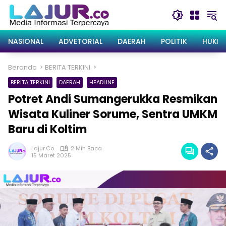
Langsung
ke
konten
NASIONAL
ADVETORIAL
DAERAH
POLITIK
HUKRI
Beranda
BERITA TERKINI
BERITA TERKINI
DAERAH
HEADLINE
Potret Andi Sumangerukka Resmikan
Wisata Kuliner Sorume, Sentra UMKM
Baru di Koltim
Lajur.co
2 Min Baca
15 Maret 2025