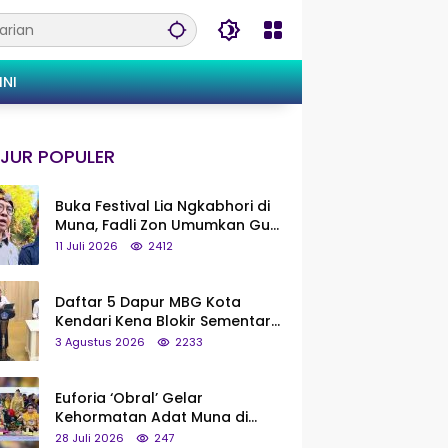
INI
JUR POPULER
Buka Festival Lia Ngkabhori di
Muna, Fadli Zon Umumkan Gua
Metanduno Segera Naik Status
11 Juli 2026
2412
Jadi Cagar Budaya Nasional
Daftar 5 Dapur MBG Kota
Kendari Kena Blokir Sementara
dari Pusat
3 Agustus 2026
2233
Euforia ‘Obral’ Gelar
Kehormatan Adat Muna di
Silaturahmi KKMM, Ridwan Bae:
28 Juli 2026
247