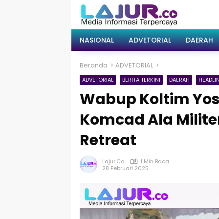
Langsung
ke
konten
NASIONAL
ADVETORIAL
DAERAH
Beranda
ADVETORIAL
ADVETORIAL
BERITA TERKINI
DAERAH
HEADLI
Wabup Koltim Yos
Komcad Ala Militer
Retreat
Lajur.co
1 Min Baca
28 Februari 2025