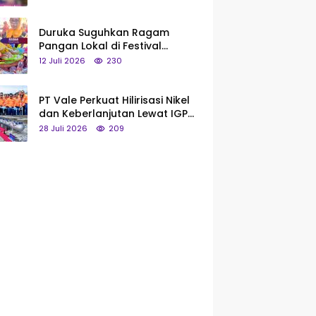
Saya Bukan Tipe Begitu, Belum
Pantas!
Duruka Suguhkan Ragam
Pangan Lokal di Festival
Liangkobhori, Dari Umbi Rebus
12 Juli 2026
230
hingga Tumpeng Beras Muna
PT Vale Perkuat Hilirisasi Nikel
dan Keberlanjutan Lewat IGP
Morowali
28 Juli 2026
209