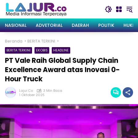
Langsung
ke
konten
NASIONAL
ADVETORIAL
DAERAH
POLITIK
HUKRI
Beranda
BERITA TERKINI
BERITA TERKINI
EKOBIS
HEADLINE
PT Vale Raih Global Supply Chain
Excellence Award atas Inovasi 0-
Hour Truck
Lajur.co
3 Min Baca
1 Oktober 2025