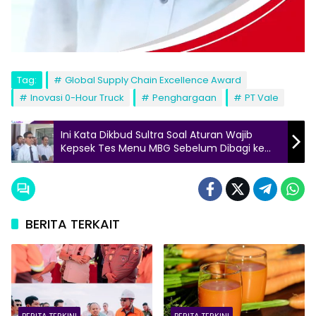
Tag:
Global Supply Chain Excellence Award
Inovasi 0-Hour Truck
Penghargaan
PT Vale
Ini Kata Dikbud Sultra Soal Aturan Wajib
Kepsek Tes Menu MBG Sebelum Dibagi ke
Siswa
BERITA TERKAIT
BERITA TERKINI
BERITA TERKINI