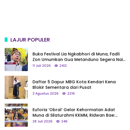
LAJUR POPULER
Buka Festival Lia Ngkabhori di Muna, Fadli
Zon Umumkan Gua Metanduno Segera Naik
Status Jadi Cagar Budaya Nasional
11 Juli 2026
2412
Daftar 5 Dapur MBG Kota Kendari Kena
Blokir Sementara dari Pusat
3 Agustus 2026
2216
Euforia ‘Obral’ Gelar Kehormatan Adat
Muna di Silaturahmi KKMM, Ridwan Bae:
Saya Bukan Tipe Begitu, Belum Pantas!
28 Juli 2026
246