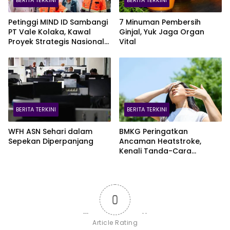
Petinggi MIND ID Sambangi
7 Minuman Pembersih
PT Vale Kolaka, Kawal
Ginjal, Yuk Jaga Organ
Proyek Strategis Nasional
Vital
Blok Pomalaa
BERITA TERKINI
BERITA TERKINI
WFH ASN Sehari dalam
BMKG Peringatkan
Sepekan Diperpanjang
Ancaman Heatstroke,
Kenali Tanda-Cara
Penanganannya
0
Article Rating