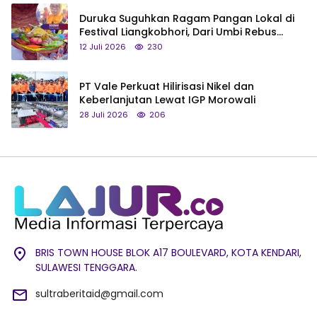
Duruka Suguhkan Ragam Pangan Lokal di
Festival Liangkobhori, Dari Umbi Rebus
hingga Tumpeng Beras Muna
12 Juli 2026
230
PT Vale Perkuat Hilirisasi Nikel dan
Keberlanjutan Lewat IGP Morowali
28 Juli 2026
206
BRIS TOWN HOUSE BLOK A17 BOULEVARD, KOTA KENDARI,
SULAWESI TENGGARA.
sultraberitaid@gmail.com