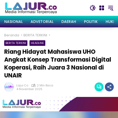
Langsung
ke
konten
NASIONAL
ADVETORIAL
DAERAH
POLITIK
HUKRI
Beranda
BERITA TERKINI
BERITA TERKINI
HEADLINE
Riang Hidayat Mahasiswa UHO
Angkat Konsep Transformasi Digital
Koperasi, Raih Juara 3 Nasional di
UNAIR
Lajur.co
2 Min Baca
4 November 2025