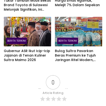
Tukar Tambah Mobil Bekas
Harga Emas Ngamuk,
Brand Toyota di Sulawesi
Melejit 7% Dalam Sepekan
Melonjak Signifikan, Ini
Varian Mobil Paling Laris!
BERITA TERKINI
BERITA TERKINI
Gubernur ASR Ikut Icip-Icip
Bulog Sultra Pasarkan
Jajanan di Tenan Kuliner
Beras Premium ke Tujuh
Sultra Maimo 2026
Jaringan Ritel Modern,
Merek Anoa Sultra Paling
Diminati
0
Article Rating