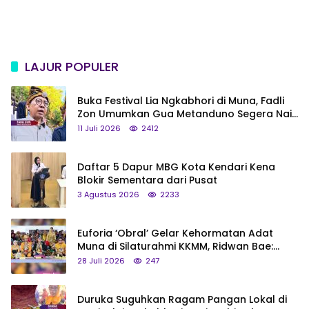
LAJUR POPULER
Buka Festival Lia Ngkabhori di Muna, Fadli
Zon Umumkan Gua Metanduno Segera Naik
Status Jadi Cagar Budaya Nasional
11 Juli 2026
2412
Daftar 5 Dapur MBG Kota Kendari Kena
Blokir Sementara dari Pusat
3 Agustus 2026
2233
Euforia ‘Obral’ Gelar Kehormatan Adat
Muna di Silaturahmi KKMM, Ridwan Bae:
Saya Bukan Tipe Begitu, Belum Pantas!
28 Juli 2026
247
Duruka Suguhkan Ragam Pangan Lokal di