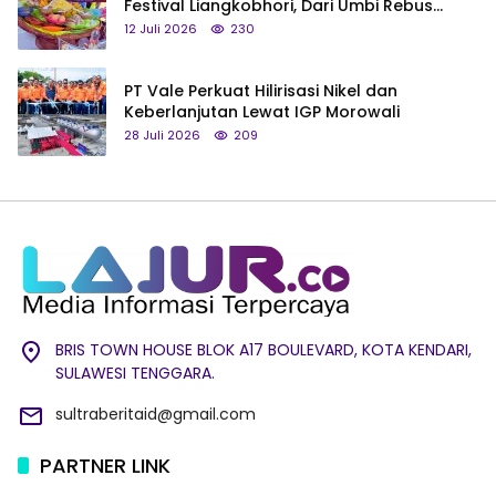
Festival Liangkobhori, Dari Umbi Rebus
hingga Tumpeng Beras Muna
12 Juli 2026
230
PT Vale Perkuat Hilirisasi Nikel dan
Keberlanjutan Lewat IGP Morowali
28 Juli 2026
209
BRIS TOWN HOUSE BLOK A17 BOULEVARD, KOTA KENDARI,
SULAWESI TENGGARA.
sultraberitaid@gmail.com
PARTNER LINK