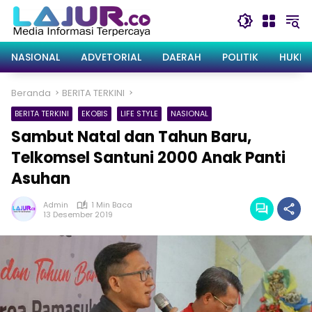
Langsung
ke
konten
NASIONAL
ADVETORIAL
DAERAH
POLITIK
HUKRI
Beranda
BERITA TERKINI
BERITA TERKINI
EKOBIS
LIFE STYLE
NASIONAL
Sambut Natal dan Tahun Baru,
Telkomsel Santuni 2000 Anak Panti
Asuhan
Admin
1 Min Baca
13 Desember 2019