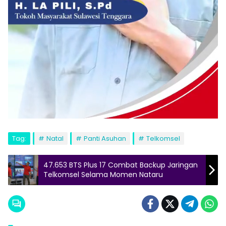
Tag:
Natal
Panti Asuhan
Telkomsel
47.653 BTS Plus 17 Combat Backup Jaringan
Telkomsel Selama Momen Nataru