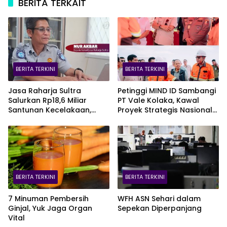
BERITA TERKAIT
BERITA TERKINI
BERITA TERKINI
Jasa Raharja Sultra
Petinggi MIND ID Sambangi
Salurkan Rp18,6 Miliar
PT Vale Kolaka, Kawal
Santunan Kecelakaan,
Proyek Strategis Nasional
Pelajar Jadi Korban
Blok Pomalaa
Terbanyak
BERITA TERKINI
BERITA TERKINI
7 Minuman Pembersih
WFH ASN Sehari dalam
Ginjal, Yuk Jaga Organ
Sepekan Diperpanjang
Vital