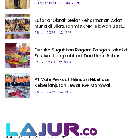
3 Agustus 2026
2226
Euforia ‘Obral’ Gelar Kehormatan Adat
Muna di Silaturahmi KKMM, Ridwan Bae:
Saya Bukan Tipe Begitu, Belum Pantas!
28 Juli 2026
246
Duruka Suguhkan Ragam Pangan Lokal di
Festival Liangkobhori, Dari Umbi Rebus
hingga Tumpeng Beras Muna
12 Juli 2026
230
PT Vale Perkuat Hilirisasi Nikel dan
Keberlanjutan Lewat IGP Morowali
28 Juli 2026
207