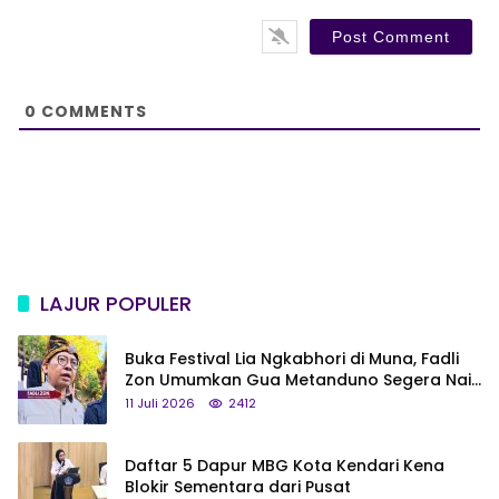
b
*
s
i
t
e
0
COMMENTS
LAJUR POPULER
Buka Festival Lia Ngkabhori di Muna, Fadli
Zon Umumkan Gua Metanduno Segera Naik
Status Jadi Cagar Budaya Nasional
11 Juli 2026
2412
Daftar 5 Dapur MBG Kota Kendari Kena
Blokir Sementara dari Pusat