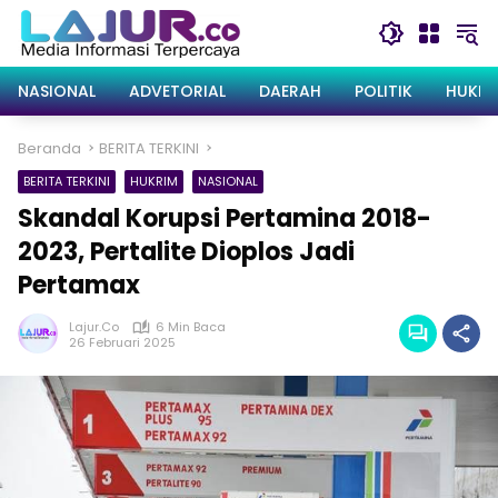
Langsung
ke
konten
NASIONAL
ADVETORIAL
DAERAH
POLITIK
HUKRI
Beranda
BERITA TERKINI
BERITA TERKINI
HUKRIM
NASIONAL
Skandal Korupsi Pertamina 2018-
2023, Pertalite Dioplos Jadi
Pertamax
Lajur.co
6 Min Baca
26 Februari 2025