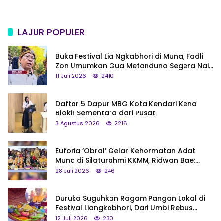
LAJUR POPULER
Buka Festival Lia Ngkabhori di Muna, Fadli
Zon Umumkan Gua Metanduno Segera Naik
Status Jadi Cagar Budaya Nasional
11 Juli 2026
2410
Daftar 5 Dapur MBG Kota Kendari Kena
Blokir Sementara dari Pusat
3 Agustus 2026
2216
Euforia ‘Obral’ Gelar Kehormatan Adat
Muna di Silaturahmi KKMM, Ridwan Bae:
Saya Bukan Tipe Begitu, Belum Pantas!
28 Juli 2026
246
Duruka Suguhkan Ragam Pangan Lokal di
Festival Liangkobhori, Dari Umbi Rebus
hingga Tumpeng Beras Muna
12 Juli 2026
230