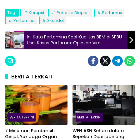
Tag:
Korupsi
Pertalite Dioplos
Pertamax
Pertamina
Skandal
Ini Kata Pertamina Soal Kualitas BBM di SPBU
Usai Kasus Pertamax Oplosan Viral
BERITA TERKAIT
BERITA TERKINI
BERITA TERKINI
7 Minuman Pembersih
WFH ASN Sehari dalam
Ginjal, Yuk Jaga Organ
Sepekan Diperpanjang