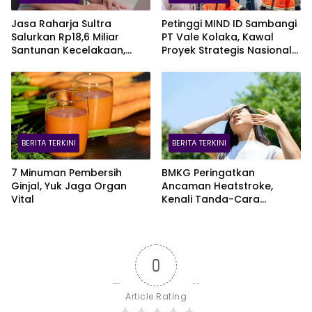
Jasa Raharja Sultra
Petinggi MIND ID Sambangi
Salurkan Rp18,6 Miliar
PT Vale Kolaka, Kawal
Santunan Kecelakaan,
Proyek Strategis Nasional
Pelajar Jadi Korban
Blok Pomalaa
Terbanyak
BERITA TERKINI
BERITA TERKINI
7 Minuman Pembersih
BMKG Peringatkan
Ginjal, Yuk Jaga Organ
Ancaman Heatstroke,
Vital
Kenali Tanda-Cara
Penanganannya
0
Article Rating