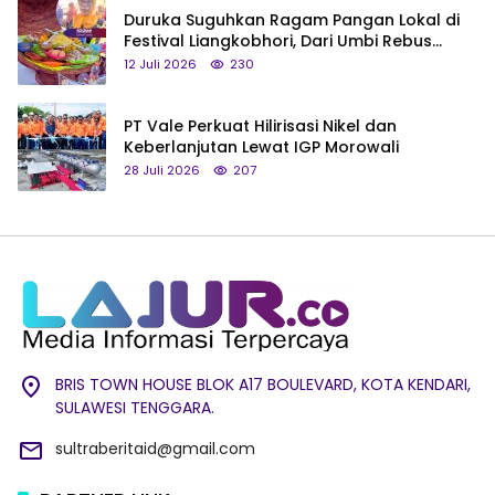
Duruka Suguhkan Ragam Pangan Lokal di
Festival Liangkobhori, Dari Umbi Rebus
hingga Tumpeng Beras Muna
12 Juli 2026
230
PT Vale Perkuat Hilirisasi Nikel dan
Keberlanjutan Lewat IGP Morowali
28 Juli 2026
207
BRIS TOWN HOUSE BLOK A17 BOULEVARD, KOTA KENDARI,
SULAWESI TENGGARA.
sultraberitaid@gmail.com