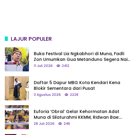
LAJUR POPULER
Buka Festival Lia Ngkabhori di Muna, Fadli
Zon Umumkan Gua Metanduno Segera Naik
Status Jadi Cagar Budaya Nasional
11 Juli 2026
2412
Daftar 5 Dapur MBG Kota Kendari Kena
Blokir Sementara dari Pusat
3 Agustus 2026
2228
Euforia ‘Obral’ Gelar Kehormatan Adat
Muna di Silaturahmi KKMM, Ridwan Bae:
Saya Bukan Tipe Begitu, Belum Pantas!
28 Juli 2026
246