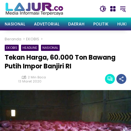
Langsung
ke
konten
NASIONAL
ADVETORIAL
DAERAH
POLITIK
HUKRI
Beranda
EKOBIS
EKOBIS
HEADLINE
NASIONAL
Tekan Harga, 60.000 Ton Bawang
Putih Impor Banjiri RI
2 Min Baca
13 Maret 2020