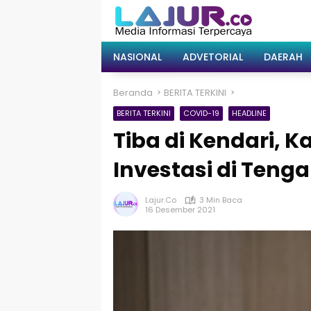
Langsung
ke
konten
NASIONAL
ADVETORIAL
DAERAH
Beranda
BERITA TERKINI
BERITA TERKINI
COVID-19
HEADLINE
Tiba di Kendari, 
Investasi di Teng
Lajur.co
3 Min Baca
16 Desember 2021