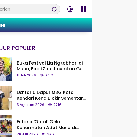
INI
JUR POPULER
Buka Festival Lia Ngkabhori di
Muna, Fadli Zon Umumkan Gua
Metanduno Segera Naik Status
11 Juli 2026
2412
Jadi Cagar Budaya Nasional
Daftar 5 Dapur MBG Kota
Kendari Kena Blokir Sementara
dari Pusat
3 Agustus 2026
2216
Euforia ‘Obral’ Gelar
Kehormatan Adat Muna di
Silaturahmi KKMM, Ridwan Bae:
28 Juli 2026
246