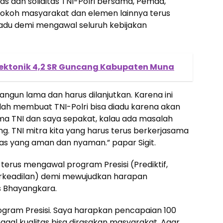
tas dan soliditas TNI-Polri bersama, Pemda,
tokoh masyarakat dan elemen lainnya terus
padu demi mengawal seluruh kebijakan
ektonik 4,2 SR Guncang Kabupaten Muna
a bangun lama dan harus dilanjutkan. Karena ini
lah membuat TNI-Polri bisa diadu karena akan
ima TNI dan saya sepakat, kalau ada masalah
ng. TNI mitra kita yang harus terus berkerjasama
as yang aman dan nyaman.” papar Sigit.
 terus mengawal program Presisi (Prediktif,
Berkeadilan) demi mewujudkan harapan
s Bhayangkara.
program Presisi. Saya harapkan pencapaian 100
nggal kualitas bisa dirasakan masyarakat. Agar