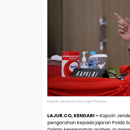
Kapolri Jenderal Listyo Sigit Prabowo
LAJUR.CO, KENDARI –
Kapolri Jend
pengarahan kepada jajaran Polda Sul
Dalam kesempatan arahan, ia menek