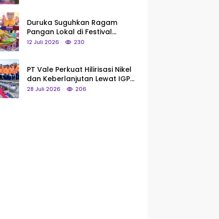
Saya Bukan Tipe Begitu, Belum
Pantas!
Duruka Suguhkan Ragam
Pangan Lokal di Festival
Liangkobhori, Dari Umbi Rebus
12 Juli 2026
230
hingga Tumpeng Beras Muna
PT Vale Perkuat Hilirisasi Nikel
dan Keberlanjutan Lewat IGP
Morowali
28 Juli 2026
206