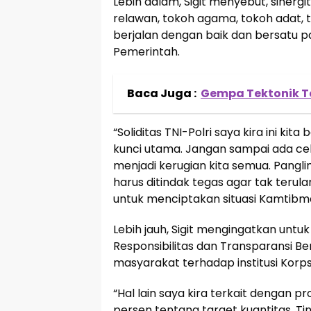
Lebih dalam, Sigit menyebut, sinergi
relawan, tokoh agama, tokoh adat, 
berjalan dengan baik dan bersatu 
Pemerintah.
Baca Juga :
Gempa Tektonik T
“Soliditas TNI-Polri saya kira ini kit
kunci utama. Jangan sampai ada ce
menjadi kerugian kita semua. Pangl
harus ditindak tegas agar tak terula
untuk menciptakan situasi Kamtibm
Lebih jauh, Sigit mengingatkan untuk
Responsibilitas dan Transparansi 
masyarakat terhadap institusi Korp
“Hal lain saya kira terkait dengan 
persen tentang target kuantitas. Ti