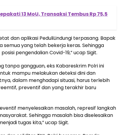
Sepakati 13 MoU, Transaksi Tembus Rp 75,5
etat dan aplikasi PeduliLindungi terpasang. Bapak
ta semua yang telah bekerja keras. Sehingga
posisi pengendalian Covid-19,” ucap Sigit.
g tanpa gangguan, eks Kabareskrim Polri ini
ntuk mampu melakukan deteksi dini dan
ya, dalam menghadapi situasi, harus terlebih
emtif, preventif dan yang terakhir baru
eventif menyelesaikan masalah, represif langkah
h masyarakat. Sehingga masalah bisa diselesaikan
njadi tugas kita,” ucap Sigit.