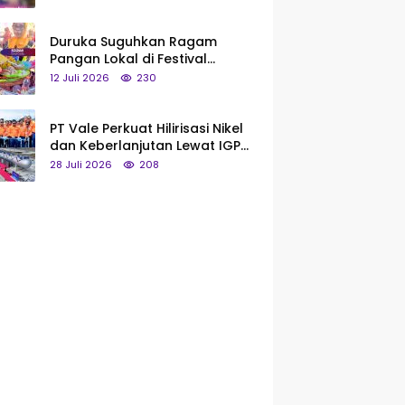
Saya Bukan Tipe Begitu, Belum
Pantas!
Duruka Suguhkan Ragam
Pangan Lokal di Festival
Liangkobhori, Dari Umbi Rebus
12 Juli 2026
230
hingga Tumpeng Beras Muna
PT Vale Perkuat Hilirisasi Nikel
dan Keberlanjutan Lewat IGP
Morowali
28 Juli 2026
208