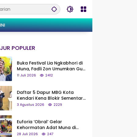
INI
JUR POPULER
Buka Festival Lia Ngkabhori di
Muna, Fadli Zon Umumkan Gua
Metanduno Segera Naik Status
11 Juli 2026
2412
Jadi Cagar Budaya Nasional
Daftar 5 Dapur MBG Kota
Kendari Kena Blokir Sementara
dari Pusat
3 Agustus 2026
2229
Euforia ‘Obral’ Gelar
Kehormatan Adat Muna di
Silaturahmi KKMM, Ridwan Bae:
28 Juli 2026
247