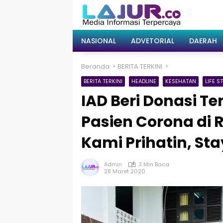
Langsung
ke
konten
NASIONAL
ADVETORIAL
DAERAH
Beranda
BERITA TERKINI
BERITA TERKINI
HEADLINE
KESEHATAN
LIFE S
IAD Beri Donasi T
Pasien Corona di 
Kami Prihatin, Sta
Admin
3 Min Baca
28 Maret 2020