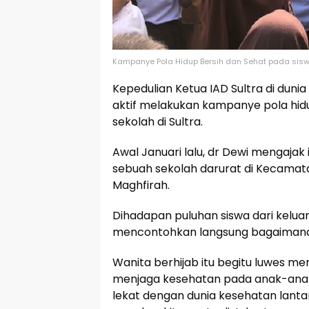
Kampanye Pola Hidup Bersih dan Sehat pada siswa
Kepedulian Ketua IAD Sultra di dunia
aktif melakukan kampanye pola hid
sekolah di Sultra.
Awal Januari lalu, dr Dewi mengaja
sebuah sekolah darurat di Kecamata
Maghfirah.
Dihadapan puluhan siswa dari kelua
mencontohkan langsung bagaimana 
Wanita berhijab itu begitu luwes me
menjaga kesehatan pada anak-anak.
lekat dengan dunia kesehatan lantar