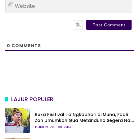
W
i
e
l
b
*
s
i
t
e
0
COMMENTS
LAJUR POPULER
Buka Festival Lia Ngkabhori di Muna, Fadli
Zon Umumkan Gua Metanduno Segera Naik
Status Jadi Cagar Budaya Nasional
11 Juli 2026
2414