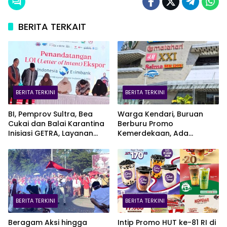
BERITA TERKAIT
BERITA TERKINI
BERITA TERKINI
BI, Pemprov Sultra, Bea
Warga Kendari, Buruan
Cukai dan Balai Karantina
Berburu Promo
Inisiasi GETRA, Layanan
Kemerdekaan, Ada
Terpadu UMKM Bidik Pasar
Kesempatan Bawa Pulang
Ekspor
EV Car
BERITA TERKINI
BERITA TERKINI
Beragam Aksi hingga
Intip Promo HUT ke-81 RI di