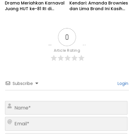
Drama Meriahkan Karnaval
Kendari: Amanda Brownies
Juang HUT ke-81 RI di
dan Lima Brand Ini Kasih
Kendari
Diskon Gede!
0
Article Rating
Subscribe
Login
N
a
m
E
e
m
*
a