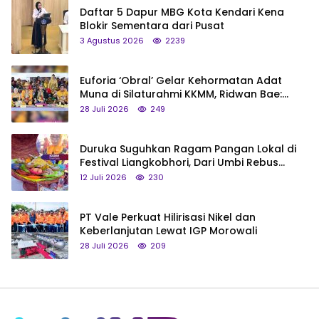
Daftar 5 Dapur MBG Kota Kendari Kena
Blokir Sementara dari Pusat
3 Agustus 2026
2239
Euforia ‘Obral’ Gelar Kehormatan Adat
Muna di Silaturahmi KKMM, Ridwan Bae:
Saya Bukan Tipe Begitu, Belum Pantas!
28 Juli 2026
249
Duruka Suguhkan Ragam Pangan Lokal di
Festival Liangkobhori, Dari Umbi Rebus
hingga Tumpeng Beras Muna
12 Juli 2026
230
PT Vale Perkuat Hilirisasi Nikel dan
Keberlanjutan Lewat IGP Morowali
28 Juli 2026
209