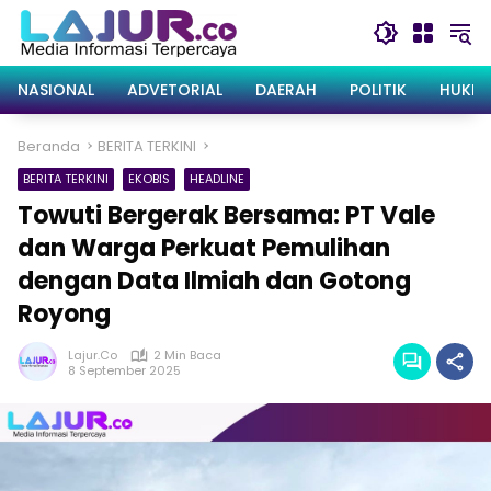
Langsung
ke
konten
NASIONAL
ADVETORIAL
DAERAH
POLITIK
HUKRI
Beranda
BERITA TERKINI
BERITA TERKINI
EKOBIS
HEADLINE
Towuti Bergerak Bersama: PT Vale
dan Warga Perkuat Pemulihan
dengan Data Ilmiah dan Gotong
Royong
Lajur.co
2 Min Baca
8 September 2025