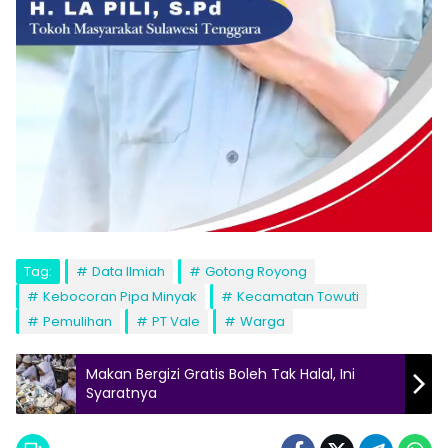
Tag:
Data Ilmiah
Gotong Royong
Kebocoran Pipa Minyak
Kecamatan Towuti
Pemulihan
PT Vale
Warga
Makan Bergizi Gratis Boleh Tak Halal, Ini
Syaratnya