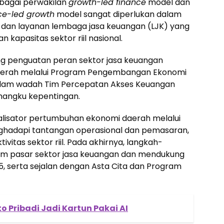
sebagai perwakilan
growth-led finance
model dan
ce-led growth
model sangat diperlukan dalam
dan layanan lembaga jasa keuangan (LJK) yang
kapasitas sektor riil nasional.
ng penguatan peran sektor jasa keuangan
erah melalui Program Pengembangan Ekonomi
alam wadah Tim Percepatan Akses Keuangan
angku kepentingan.
talisator pertumbuhan ekonomi daerah melalui
enghadapi tantangan operasional dan pemasaran,
vitas sektor riil. Pada akhirnya, langkah-
am pasar sektor jasa keuangan dan mendukung
5, serta sejalan dengan Asta Cita dan Program
o Pribadi Jadi Kartun Pakai AI