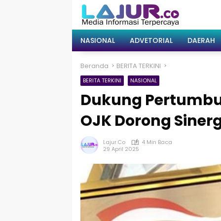
Langsung
ke
konten
NASIONAL
ADVETORIAL
DAERAH
Beranda
BERITA TERKINI
BERITA TERKINI
NASIONAL
Dukung Pertumbu
OJK Dorong Sinergi 
Lajur.co
4 Min Baca
29 April 2025