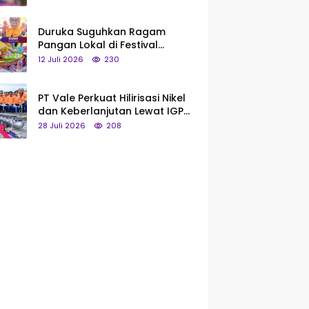
Saya Bukan Tipe Begitu, Belum
Pantas!
Duruka Suguhkan Ragam
Pangan Lokal di Festival
Liangkobhori, Dari Umbi Rebus
12 Juli 2026
230
hingga Tumpeng Beras Muna
PT Vale Perkuat Hilirisasi Nikel
dan Keberlanjutan Lewat IGP
Morowali
28 Juli 2026
208