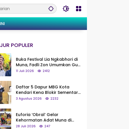
INI
JUR POPULER
Buka Festival Lia Ngkabhori di
Muna, Fadli Zon Umumkan Gua
Metanduno Segera Naik Status
11 Juli 2026
2412
Jadi Cagar Budaya Nasional
Daftar 5 Dapur MBG Kota
Kendari Kena Blokir Sementara
dari Pusat
3 Agustus 2026
2232
Euforia ‘Obral’ Gelar
Kehormatan Adat Muna di
Silaturahmi KKMM, Ridwan Bae:
28 Juli 2026
247