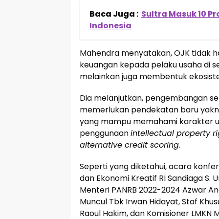
Baca Juga :
Sultra Masuk 10 P
Indonesia
Mahendra menyatakan, OJK tidak h
keuangan kepada pelaku usaha di sek
melainkan juga membentuk ekosiste
Dia melanjutkan, pengembangan sekt
memerlukan pendekatan baru yak
yang mampu memahami karakter unik 
penggunaan
intellectual property r
alternative credit scoring
.
Seperti yang diketahui, acara konfer
dan Ekonomi Kreatif RI Sandiaga S. U
Menteri PANRB 2022-2024 Azwar Anas
Muncul Tbk Irwan Hidayat, Staf Khus
Raoul Hakim, dan Komisioner LMKN M