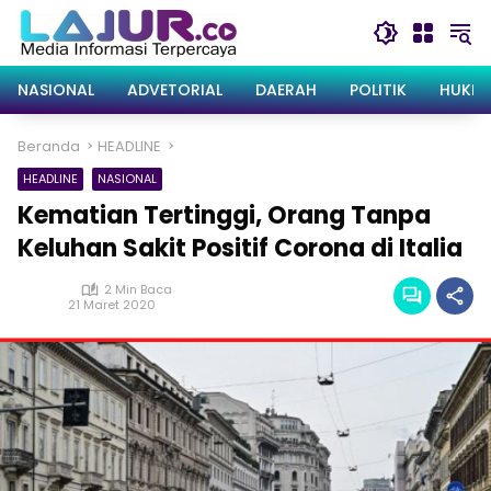
Langsung
ke
konten
NASIONAL
ADVETORIAL
DAERAH
POLITIK
HUKRI
Beranda
HEADLINE
HEADLINE
NASIONAL
Kematian Tertinggi, Orang Tanpa
Keluhan Sakit Positif Corona di Italia
2 Min Baca
21 Maret 2020