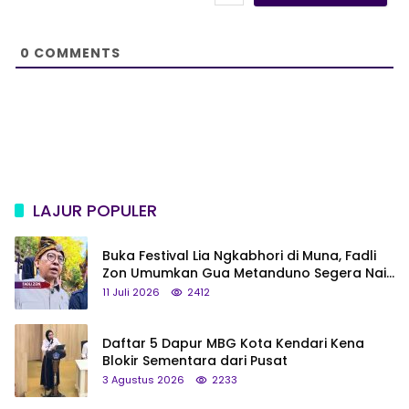
i
t
e
0
COMMENTS
LAJUR POPULER
Buka Festival Lia Ngkabhori di Muna, Fadli
Zon Umumkan Gua Metanduno Segera Naik
Status Jadi Cagar Budaya Nasional
11 Juli 2026
2412
Daftar 5 Dapur MBG Kota Kendari Kena
Blokir Sementara dari Pusat
3 Agustus 2026
2233