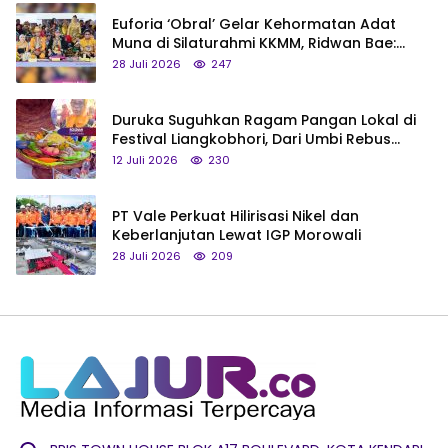
Euforia ‘Obral’ Gelar Kehormatan Adat
Muna di Silaturahmi KKMM, Ridwan Bae:
Saya Bukan Tipe Begitu, Belum Pantas!
28 Juli 2026
247
Duruka Suguhkan Ragam Pangan Lokal di
Festival Liangkobhori, Dari Umbi Rebus
hingga Tumpeng Beras Muna
12 Juli 2026
230
PT Vale Perkuat Hilirisasi Nikel dan
Keberlanjutan Lewat IGP Morowali
28 Juli 2026
209