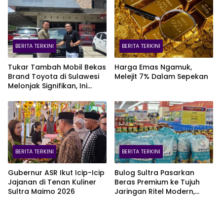
BERITA TERKINI
BERITA TERKINI
Tukar Tambah Mobil Bekas
Harga Emas Ngamuk,
Brand Toyota di Sulawesi
Melejit 7% Dalam Sepekan
Melonjak Signifikan, Ini
Varian Mobil Paling Laris!
BERITA TERKINI
BERITA TERKINI
Gubernur ASR Ikut Icip-Icip
Bulog Sultra Pasarkan
Jajanan di Tenan Kuliner
Beras Premium ke Tujuh
Sultra Maimo 2026
Jaringan Ritel Modern,
Merek Anoa Sultra Paling
Diminati