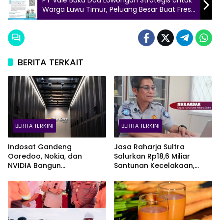
Warga Luwu Timur, Peluang Besar Buat Fresh
Graduate
BERITA TERKAIT
BERITA TERKINI
BERITA TERKINI
Indosat Gandeng
Jasa Raharja Sultra
Ooredoo, Nokia, dan
Salurkan Rp18,6 Miliar
NVIDIA Bangun
Santunan Kecelakaan,
Infrastruktur AI Terbesar di
Pelajar Jadi Korban
Asia Tenggara Lewat
Terbanyak
Zankore