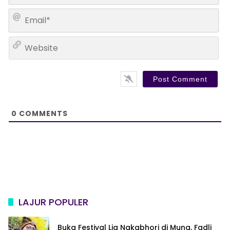
m
E
e
m
*
a
W
i
e
l
b
*
s
i
t
e
0
COMMENTS
LAJUR POPULER
Buka Festival Lia Ngkabhori di Muna, Fadli