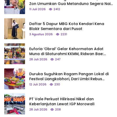
Zon Umumkan Gua Metanduno Segera Naik
Status Jadi Cagar Budaya Nasional
11 Juli 2026
2412
Daftar 5 Dapur MBG Kota Kendari Kena
Blokir Sementara dari Pusat
3 Agustus 2026
2231
Euforia ‘Obral’ Gelar Kehormatan Adat
Muna di Silaturahmi KKMM, Ridwan Bae:
Saya Bukan Tipe Begitu, Belum Pantas!
28 Juli 2026
247
Duruka Suguhkan Ragam Pangan Lokal di
Festival Liangkobhori, Dari Umbi Rebus
hingga Tumpeng Beras Muna
12 Juli 2026
230
PT Vale Perkuat Hilirisasi Nikel dan
Keberlanjutan Lewat IGP Morowali
28 Juli 2026
208