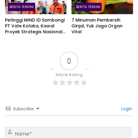
BERITA TERKINI
BERITA TERKINI
Petinggi MIND ID Sambangi
7 Minuman Pembersih
PT Vale Kolaka, Kawal
Ginjal, Yuk Jaga Organ
Proyek Strategis Nasional
Vital
Blok Pomalaa
0
Article Rating
Subscribe
Login
N
a