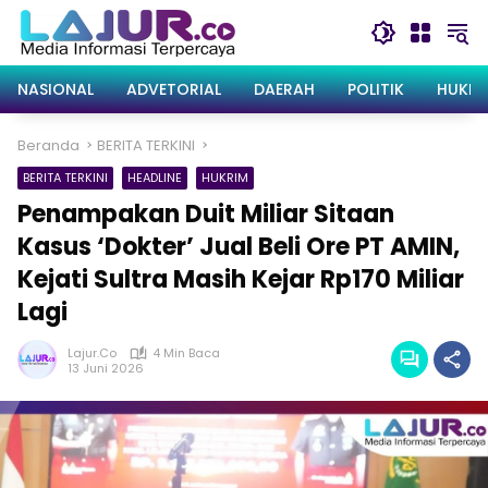
Langsung
ke
konten
NASIONAL
ADVETORIAL
DAERAH
POLITIK
HUKRI
Beranda
BERITA TERKINI
BERITA TERKINI
HEADLINE
HUKRIM
Penampakan Duit Miliar Sitaan
Kasus ‘Dokter’ Jual Beli Ore PT AMIN,
Kejati Sultra Masih Kejar Rp170 Miliar
Lagi
Lajur.co
4 Min Baca
13 Juni 2026